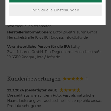
Material:
90 % Polyester - 10 % Polyamid
Scheitel:
Mitte
Warnhinweise:
Von offenem Feuer und direkten
Wärmequellen fernhalten.
Herstellerinformationen:
Lofty Zweitfrisuren GmbH,
Henschelstraße 10 63110 Rodgau, info@lofty.de
Verantwortliche Person für die EU:
Lofty
Zweitfrisuren GmbH, Tilo Degenhardt, Henschelstraße
10 63110 Rodgau, info@lofty.de
Kundenbewertungen
(1)
22.3.2024 (bestätigter Kauf)
Die sieht aus wie auf dem Foto. Fast als natürliche
Haare. Lieferung war auch schnell. Ich empfehle dieses
Produkt sehr gerne.