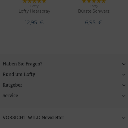
Lofty
Lofty
Merken
Merken
Lofty Haarspray
Bürste Schwarz
12,95
€
6,95
€
Haben Sie Fragen?
Rund um Lofty
Ratgeber
Service
VORSICHT WILD Newsletter