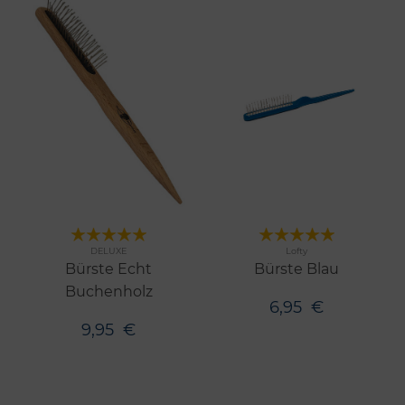
Merken
Merken
DELUXE
Lofty
Bürste Echt
Bürste Blau
Buchenholz
6,95
€
9,95
€