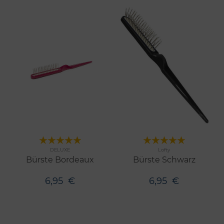
Merken
Merken
DELUXE
Lofty
Bürste Bordeaux
Bürste Schwarz
6,95
€
6,95
€