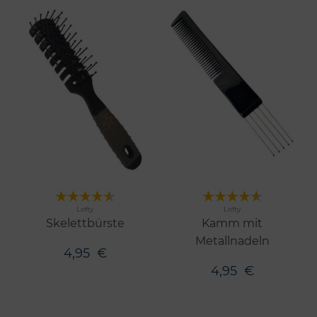
Merken
Merken
Lofty
Lofty
Skelettbürste
Kamm mit
Metallnadeln
4,95
€
4,95
€