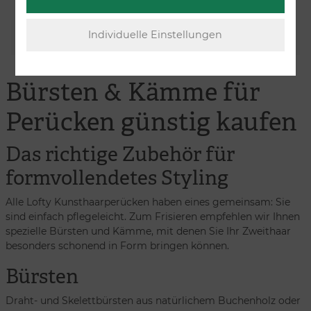
1
Bürsten & Kämme für
Perücken günstig kaufen
Das richtige Zubehör für
formvollendetes Styling
Alle Lofty Kunsthaarperücken haben eines gemeinsam: Sie
sind einfach pflegeleicht. Zum Frisieren empfehlen wir Ihnen
spezielle Bürsten und Kämme, mit denen Sie Ihr Zweithaar
besonders schonend in Form bringen können.
Bürsten
Draht- und Skelettbürsten aus natürlichem Buchenholz oder