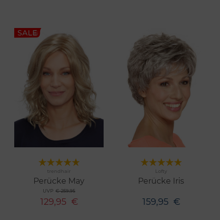
Merken
Merken
trendhair
Lofty
1 Farben
10 Farben
Perücke May
Perücke Iris
UVP
€ 259,95
129,95
€
159,95
€