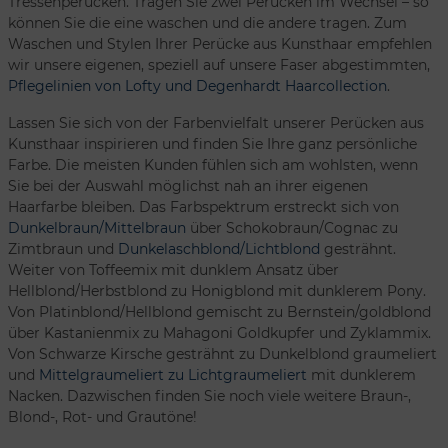
Tressenperücken. Tragen Sie zwei Perücken im Wechsel – so
können Sie die eine waschen und die andere tragen. Zum
Waschen und Stylen Ihrer Perücke aus Kunsthaar empfehlen
wir unsere eigenen, speziell auf unsere Faser abgestimmten,
Pflegelinien von Lofty und Degenhardt Haarcollection
.
Lassen Sie sich von der Farbenvielfalt unserer Perücken aus
Kunsthaar inspirieren und finden Sie Ihre ganz persönliche
Farbe. Die meisten Kunden fühlen sich am wohlsten, wenn
Sie bei der Auswahl möglichst nah an ihrer eigenen
Haarfarbe bleiben. Das Farbspektrum erstreckt sich von
Dunkelbraun/Mittelbraun
über Schokobraun/Cognac zu
Zimtbraun und
Dunkelaschblond/Lichtblond
gesträhnt.
Weiter von Toffeemix mit dunklem Ansatz über
Hellblond/Herbstblond zu Honigblond mit dunklerem Pony.
Von Platinblond/Hellblond gemischt zu Bernstein/goldblond
über Kastanienmix zu Mahagoni Goldkupfer und Zyklammix.
Von Schwarze Kirsche gesträhnt zu Dunkelblond graumeliert
und
Mittelgraumeliert zu Lichtgraumeliert
mit dunklerem
Nacken. Dazwischen finden Sie noch viele weitere Braun-,
Blond-, Rot- und Grautöne!