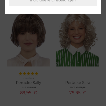
Merken
Merken
trendhair
2 Farben
4 Farben
Perücke Sally
Perücke Sara
UVP
€ 159,95
UVP
€ 179,95
89,95
€
79,95
€