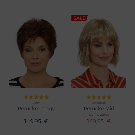
Merken
Merken
Lofty
trendhair
14 Farben
4 Farben
Perücke Peggy
Perücke Miri
UVP
€ 259,95
149,95
€
149,95
€