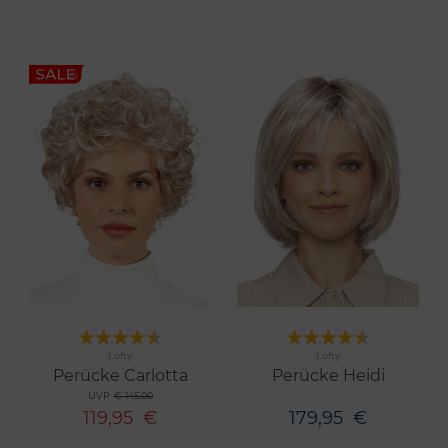
Merken
Merken
Lofty
Lofty
3 Farben
11 Farben
Perücke Carlotta
Perücke Heidi
UVP
€ 145,00
119,95
€
179,95
€