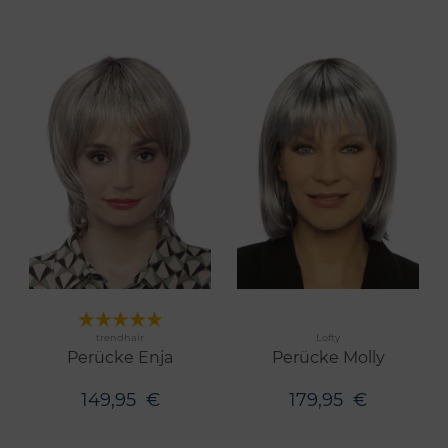
Merken
Merken
trendhair
Lofty
6 Farben
6 Farben
Perücke Enja
Perücke Molly
149,95
€
179,95
€