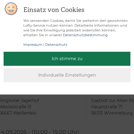
Einsatz von Cookies
07.09.2026 - (11:00 - 16:00 Uhr)
25.08.2026 - (10
Wir verwenden Cookies, damit Sie weiterhin den gewohnten
Lofty-Service nutzen können. Detaillierte Informationen und
Rostock
Saarbrücken
wie Sie Ihre Einwilligung jederzeit widerrufen können,
erhalten Sie in unserer
Datenschutzbestimmung
.
InterCityHotel Rostock am
Mercure Hotel Saarb
Impressum
|
Datenschutz
Hauptbahnhof
Hafenstraße 6-8
Herweghstraße 51
66111 Saarbrücken
Ich stimme zu
18055 Rostock
17.08.2026 - (10:00 - 15:00 Uhr)
25.08.2026 - (10
Weißenfels
Wimmelburg
Ringhotel Jägerhof
Gasthof zur Alten P
Nikolaistraße 51
Hauptstraße 71
06667 Weißenfels
06313 Wimmelburg
14.09.2026 - (10:00 - 15:00 Uhr)