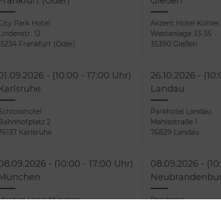
Frankfurt (Oder)
Gießen
City Park Hotel
Akzent Hotel Köhler
Lindenstr. 12
Westanlage 33-35
15234 Frankfurt (Oder)
35390 Gießen
01.09.2026 - (10:00 - 17:00 Uhr)
26.10.2026 - (10:
Karlsruhe
Landau
Schlosshotel
Parkhotel Landau
Bahnhofplatz 2
Mahlastraße 1
76137 Karlsruhe
76829 Landau
08.09.2026 - (10:00 - 17:00 Uhr)
08.09.2026 - (10
München
Neubrandenbu
Maritim Hotel München
Parkhotel
Goethestraße 7
Windbergsweg 4
80366 München
17033 Neubrandenb