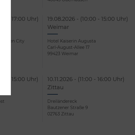
:00 - 17:00 Uhr)
19.08.2026 - (10:00 - 15:00 Uhr)
Weimar
rücken City
Hotel Kaiserin Augusta
Carl-August-Allee 17
99423 Weimar
:00 - 15:00 Uhr)
10.11.2026 - (11:00 - 16:00 Uhr)
Zittau
ost
Dreiländereck
Bautzener Straße 9
02763 Zittau