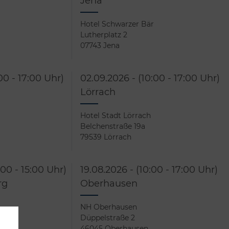
Jena
Hotel Schwarzer Bär
Lutherplatz 2
07743 Jena
00 - 17:00 Uhr)
02.09.2026 - (10:00 - 17:00 Uhr)
Lörrach
Hotel Stadt Lörrach
Belchenstraße 19a
79539 Lörrach
:00 - 15:00 Uhr)
19.08.2026 - (10:00 - 17:00 Uhr)
rg
Oberhausen
NH Oberhausen
Düppelstraße 2
urg
46045 Oberhausen