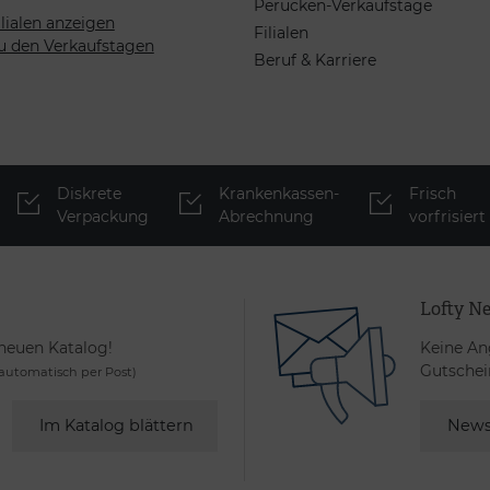
Perücken-Verkaufstage
ilialen anzeigen
Filialen
u den Verkaufstagen
Beruf & Karriere
Diskrete
Krankenkassen-
Frisch
Verpackung
Abrechnung
vorfrisiert
Lofty Ne
 neuen Katalog!
Keine An
Gutschei
utomatisch per Post)
Im Katalog blättern
News