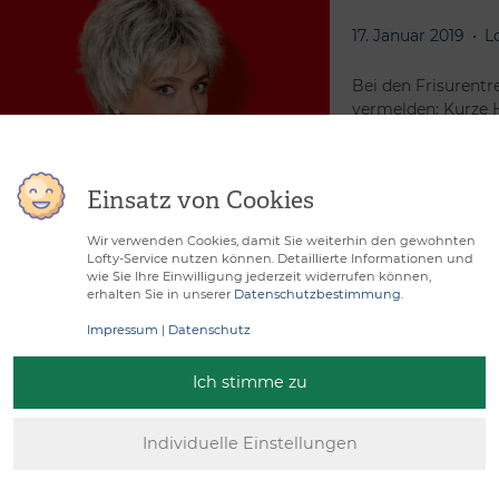
17. Januar 2019
L
Bei den Frisurentr
vermelden: Kurze 
Zweiten erlebt der
Weiterlesen »
Einsatz von Cookies
Wir verwenden Cookies, damit Sie weiterhin den gewohnten
Lofty-Service nutzen können. Detaillierte Informationen und
Duftkerzen – 
wie Sie Ihre Einwilligung jederzeit widerrufen können,
erhalten Sie in unserer
Datenschutzbestimmung
.
1. November 2018
Impressum
|
Datenschutz
Jede Jahreszeit h
Ich stimme zu
Draußen-Saison gen
viel Sonnenschein
Weiterlesen »