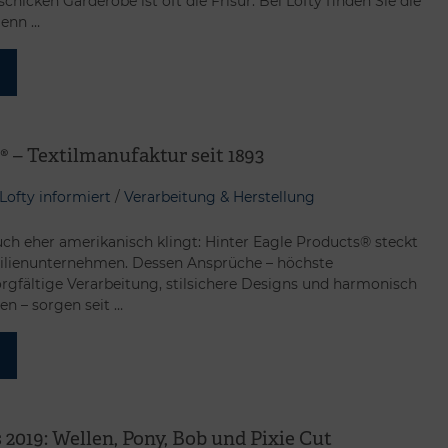
chicken Garderobe ist oft die Frisur. Bei Lofty finden Sie die
Denn …
® – Textilmanufaktur seit 1893
Lofty informiert
/
Verarbeitung & Herstellung
h eher amerikanisch klingt: Hinter Eagle Products® steckt
ilienunternehmen. Dessen Ansprüche – höchste
sorgfältige Verarbeitung, stilsichere Designs und harmonisch
n – sorgen seit …
 2019: Wellen, Pony, Bob und Pixie Cut