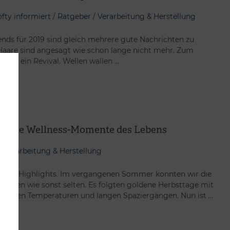
ofty informiert
/
Ratgeber
/
Verarbeitung & Herstellung
ends für 2019 sind gleich mehrere gute Nachrichten zu
Haare sind angesagt wie schon lange nicht mehr. Zum
 Pony ein Revival. Wellen wallen …
für die Wellness-Momente des Lebens
Verarbeitung & Herstellung
at ihre Highlights. Im vergangenen Sommer konnten wir die
ießen wie sonst selten. Es folgten goldene Herbsttage mit
, milden Temperaturen und langen Spaziergängen. Nun ist …