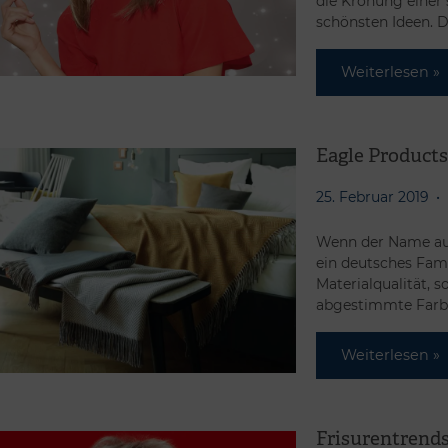
die Krönung einer s
schönsten Ideen. 
Weiterlesen »
Eagle Products
25. Februar 2019
Wenn der Name auc
ein deutsches Fam
Materialqualität, 
abgestimmte Farbe
Weiterlesen »
Frisurentrends