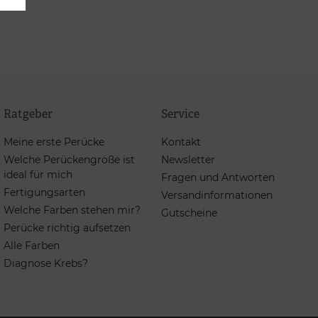
Ratgeber
Service
Meine erste Perücke
Kontakt
Welche Perückengröße ist
Newsletter
ideal für mich
Fragen und Antworten
Fertigungsarten
Versandinformationen
Welche Farben stehen mir?
Gutscheine
Perücke richtig aufsetzen
Alle Farben
Diagnose Krebs?