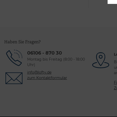
Haben Sie Fragen?
06106 - 870 30
L
Montag bis Freitag (8:00 - 18:00
B
Uhr)
u
info@lofty.de
a
zum Kontaktformular
F
Z