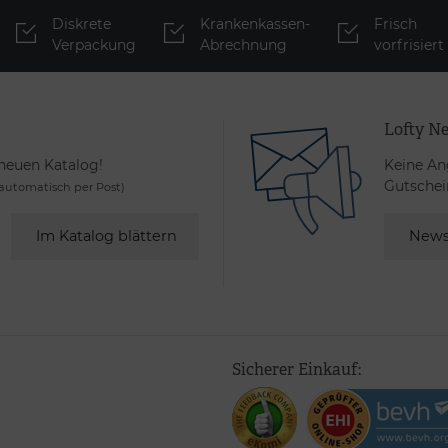
Diskrete
Krankenkassen-
Frisch
Verpackung
Abrechnung
vorfrisiert
Lofty Ne
 neuen Katalog!
Keine An
Gutschei
utomatisch per Post)
Im Katalog blättern
News
Sicherer Einkauf: