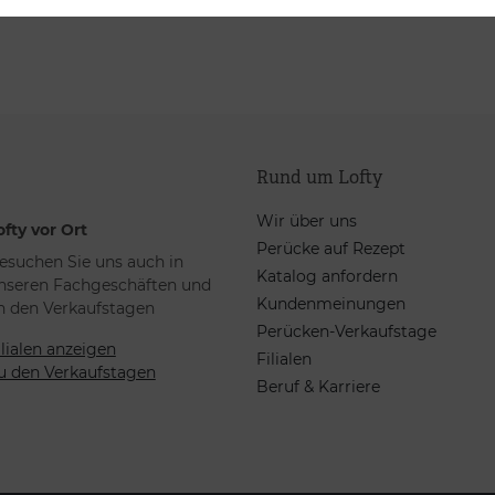
Rund um Lofty
Wir über uns
ofty vor Ort
Perücke auf Rezept
esuchen Sie uns auch in
Katalog anfordern
nseren Fachgeschäften und
Kundenmeinungen
n den Verkaufstagen
Perücken-Verkaufstage
ilialen anzeigen
Filialen
u den Verkaufstagen
Beruf & Karriere