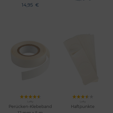
14,95
€
Merken
Merken
Lofty
Lofty
Perücken-Klebeband
Haftpunkte
12 mm x 5 m