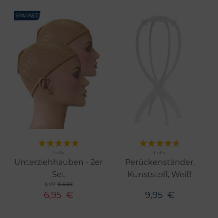
Merken
Merken
Lofty
Lofty
Unterziehhauben - 2er
Perückenständer,
Set
Kunststoff, Weiß
UVP
€ 9,90
6,95
€
9,95
€