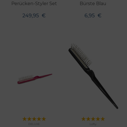
Perücken-Styler Set
Bürste Blau
249,95
€
6,95
€
Merken
Merken
DELUXE
Lofty