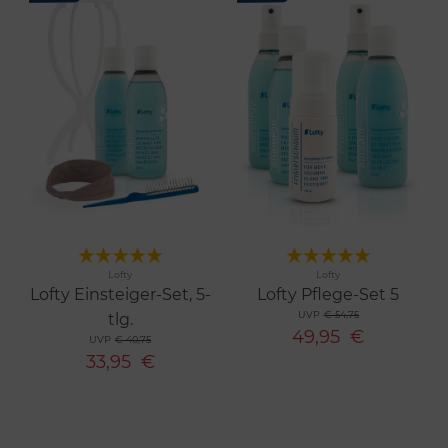
Merken
Merken
Lofty
Lofty
Lofty Einsteiger-Set, 5-
Lofty Pflege-Set 5
UVP
€ 54,75
tlg.
49,95
€
UVP
€ 40,75
33,95
€