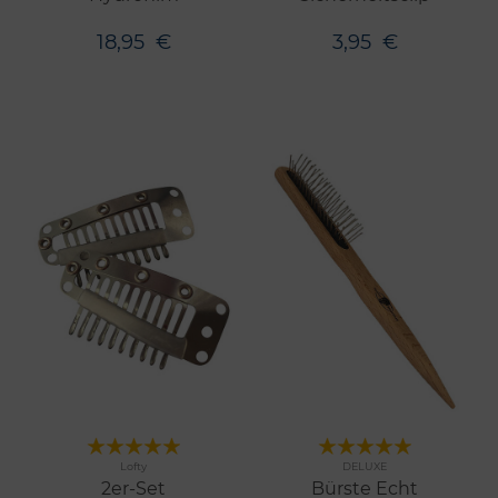
18,95
€
3,95
€
Merken
Merken
Lofty
DELUXE
2er-Set
Bürste Echt