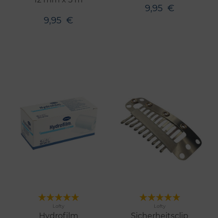
9,95
€
9,95
€
Merken
Merken
Lofty
Lofty
Hydrofilm
Sicherheitsclip