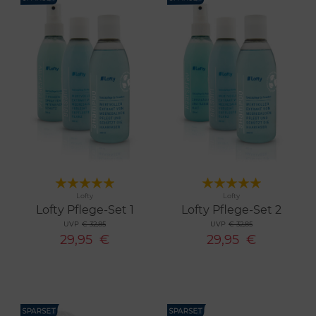
Merken
Merken
Lofty
Lofty
Lofty Pflege-Set 1
Lofty Pflege-Set 2
UVP
€ 32,85
UVP
€ 32,85
29,95
€
29,95
€