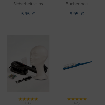
Sicherheitsclips
Buchenholz
5,95
€
9,95
€
Merken
Merken
Lofty
Lofty