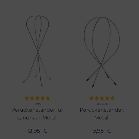
Merken
Merken
Lofty
DELUXE
Perückenständer für
Perückenständer,
Langhaar, Metall
Metall
12,95
€
9,95
€