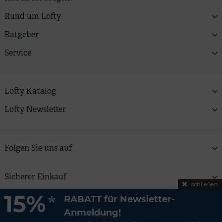
Rund um Lofty
Ratgeber
Service
Lofty Katalog
Lofty Newsletter
Folgen Sie uns auf
Sicherer Einkauf
schließen
15%
*
RABATT für Newsletter-
Copyright © 2026 Lofty Zweitfrisuren GmbH | Alle Preise
Anmeldung!
verstehen sich inkl. MwSt und zzgl.
Versandkosten