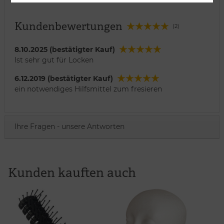
Kundenbewertungen
(2)
8.10.2025 (bestätigter Kauf)
Ist sehr gut für Locken
6.12.2019 (bestätigter Kauf)
ein notwendiges Hilfsmittel zum fresieren
Ihre Fragen - unsere Antworten
Kunden kauften auch