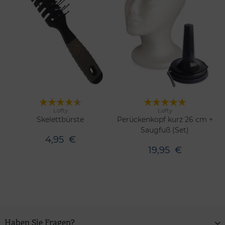
Lofty
Lofty
Merken
Merken
Skelettbürste
Perückenkopf kurz 26 cm +
Saugfuß (Set)
4,95
€
19,95
€
Haben Sie Fragen?