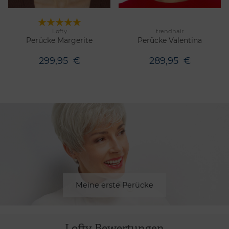
Lofty
trendhair
5 Farben
5 Farben
Merken
Merken
Perücke Margerite
Perücke Valentina
299,95
€
289,95
€
Meine erste Perücke
Lofty Bewertungen