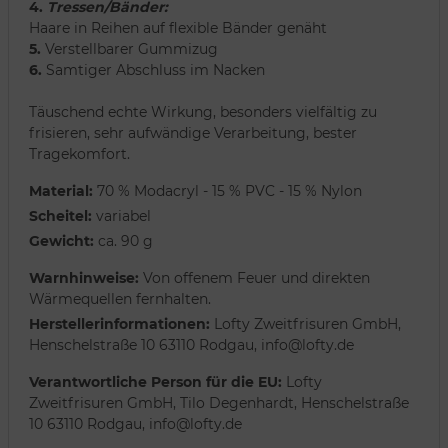
4.
Tressen/Bänder:
Haare in Reihen auf flexible Bänder genäht
5.
Verstellbarer Gummizug
6.
Samtiger Abschluss im Nacken
Täuschend echte Wirkung, besonders vielfältig zu
frisieren, sehr aufwändige Verarbeitung, bester
Tragekomfort.
Material:
70 % Modacryl - 15 % PVC - 15 % Nylon
Scheitel:
variabel
Gewicht:
ca. 90 g
Warnhinweise:
Von offenem Feuer und direkten
Wärmequellen fernhalten.
Herstellerinformationen:
Lofty Zweitfrisuren GmbH,
Henschelstraße 10 63110 Rodgau, info@lofty.de
Verantwortliche Person für die EU:
Lofty
Zweitfrisuren GmbH, Tilo Degenhardt, Henschelstraße
10 63110 Rodgau, info@lofty.de