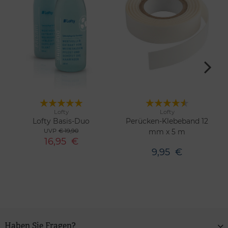
Lofty
Lofty
Merken
Merken
Lofty Basis-Duo
Perücken-Klebeband 12
UVP
€ 19,90
mm x 5 m
16,95
€
9,95
€
Haben Sie Fragen?