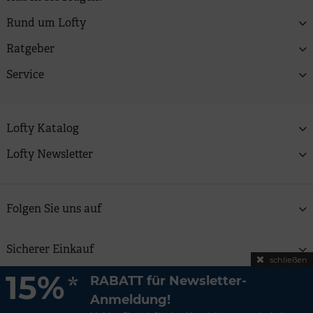
Rund um Lofty
Ratgeber
Service
Lofty Katalog
Lofty Newsletter
Folgen Sie uns auf
Sicherer Einkauf
schließen
15%
*
RABATT für Newsletter-
Copyright © 2026 Lofty Zweitfrisuren GmbH | Alle Preise
Anmeldung!
verstehen sich inkl. MwSt und zzgl.
Versandkosten