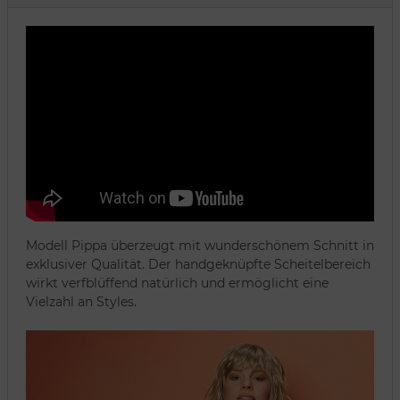
Modell Pippa überzeugt mit wunderschönem Schnitt in
exklusiver Qualität. Der handgeknüpfte Scheitelbereich
wirkt verfblüffend natürlich und ermöglicht eine
Vielzahl an Styles.