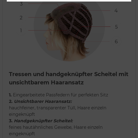
Tressen und handgeknüpfter Scheitel mit
unsichtbarem Haaransatz
1.
Eingearbeitete Passfedern für perfekten Sitz
2.
Unsichtbarer Haaransatz:
hauchfeiner, transparenter Tüll, Haare einzeln
eingeknüpft
3.
Handgeknüpfter Scheitel:
feines hautähnliches Gewebe, Haare einzeln
eingeknüpft