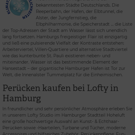
bekanntesten Städte Deutschlands. Die
Reeperbahn, der Hafen, der Elbtunnel, die
Alster, der Jungfernstieg, die
Elbphilharmonie, die Speicherstadt … die Liste
der Top-Adressen der Stadt am Wasser lässt sich unendlich
lang fortsetzen. Hamburgs freigeistiger Flair ist einzigartig
und ließ eine pulsierende Vielfalt der Kontraste entstehen:
Arbeiterviertel, Villen-Quartiere und alternative Stadtviertel
wie das kunterbunte St. Pauli existieren neben- und
miteinander. Wasser ist das bestimmende Element der
Hansestadt – der gigantische Hamburger Hafen ist Tor zur
Welt, die Innenalster Tummelplatz für die Einheimischen.
Perücken kaufen bei Lofty in
Hamburg
In freundlicher und sehr persönlicher Atmosphäre erleben Sie
in unserem Lofty Studio im Hamburger Stadtteil Hoheluft
eine große hochwertige Auswahl an Kunst- & Echthaar-
Perücken sowie -Haarteilen, Turbane und Tücher, moderne
Accessoires und hilfreiches Zubehör, Perückenpflege, Fun-