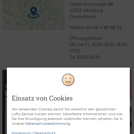
Hoheluftchaussee 88
20253
Hamburg
Deutschland
Telefon:
(0 40) 4 80 88 55
Öffnungszeiten
Mo. bis Fr. 10:00–12:30, 13:00–
17:00
Sa. 10:00–14:00
Einsatz von Cookies
Wir verwenden Cookies, damit Sie weiterhin den gewohnten
Lofty-Service nutzen können. Detaillierte Informationen und wie
Sie Ihre Einwilligung jederzeit widerrufen können, erhalten Sie in
unserer
Datenschutzbestimmung
.
Impressum
|
Datenschutz