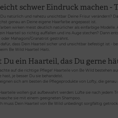
eicht schwer Eindruck machen - T
 Du natürlich und nahezu unsichtbar Deine Frisur verändern? Dan
hst genau an Deine eigene Haarfarbe angepasst ist.
arben wirken meist deutlich natürlicher als einfarbige Modelle
ein Haarteil so richtig auffallen und ins Auge stechen? Dann en
t oder Mahagoni/Granatrot gesträhnt.
dafür, dass Dein Haarteil sicher und unsichtbar befestigt ist -
eim Be Wild Haarteil Haiti.
 Du ein Haarteil, das Du gerne häu
chte auf die richtige Pflege! Haarteile von Be Wild bestehen 
 hast, je besser Du sie behandelst.
eignen sich am besten die Pflegeprodukte von Lofty, die genau
aarteile wollen gut aufbewahrt werden: Lüfte sie nach jedem T
wasche sie mit einem geeigneten Shampoo.
 muss Dein Haarteil von Be Wild unbedingt sorgfältig getrockne