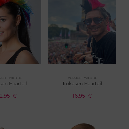
Merken
Merken
SICHT-WILD.DE
VORSICHT-WILD.DE
n
8 Farben
sen Haarteil
Irokesen Haarteil
12,95
€
16,95
€