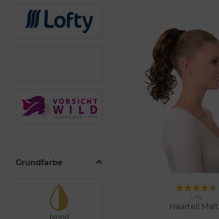
Grundfarbe
Me
Lofty
3 Farben
Haarteil Malt