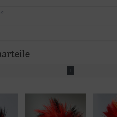
arteile
1