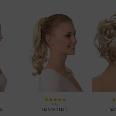
rken
Merken
Lofty
2 Farben
8 Farbe
a
Haarteil Haiti
Haart