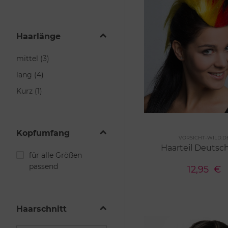
Haarlänge
mittel (3)
lang (4)
Kurz (1)
Kopfumfang
Me
VORSICHT-WILD.D
2 Farben
Haarteil Deutsc
für alle Größen
passend
12,95
€
Haarschnitt