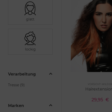
glatt
lockig
Verarbeitung
Me
VORSICHT-WILD.D
Tresse (9)
2 Farben
Hairextensio
29,95
€
Marken