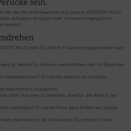
erücke sein.
en: Mit den Be Wild Haarteilen aus unserer VORSICHT WILD
wählen, aufsetzen, anclipsen oder mit einem Haargummi
l verpasst.
umdrehen
VORSICHT WILD gibst Du Deiner Frisur eine elegante oder auch
asst ist, kannst Du Frisuren verwirklichen, die mit Eigenhaar
pezielles Event? Ein buntes Haarteil ist ein tolles
onen bestimmte Frisurpartien.
ren mehr Volumen zu verleihen, etwa für den Auftritt bei
tik verlängerst Du Deine Frisur ganz einfach auf lässige
ernden Haarteile von Be Wild kannst Du einfach in Dein