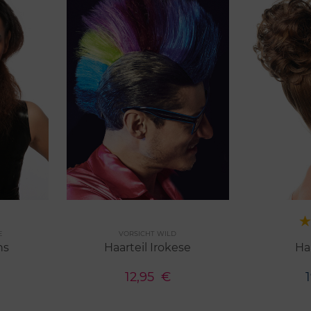
rken
Merken
E
VORSICHT WILD
1 Farben
9 Farbe
ns
Haarteil Irokese
Haa
12,95
€