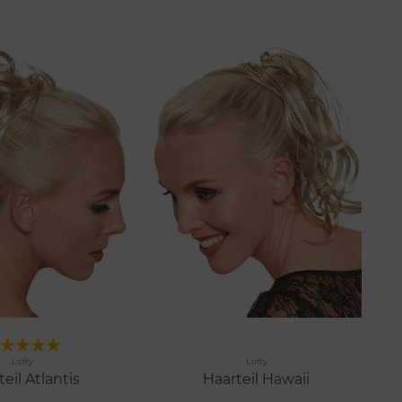
Merken
Merken
Lofty
Lofty
n
4 Farben
eil Atlantis
Haarteil Hawaii