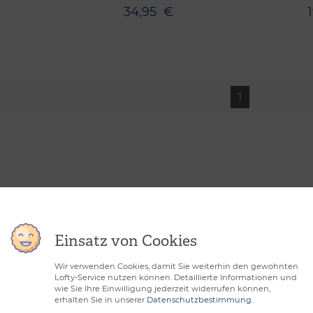
34,95
€
1
Einsatz von Cookies
Wir verwenden Cookies, damit Sie weiterhin den gewohnten
Lofty-Service nutzen können. Detaillierte Informationen und
wie Sie Ihre Einwilligung jederzeit widerrufen können,
erhalten Sie in unserer
Datenschutzbestimmung
.