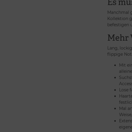
Es mus
Manchmal ge
Kollektion 
befestigen 
Mehr 
Lang, locki
flippige No
Mit ei
allein
Suchst
Access
Lose f
Haarte
festli
Mal an
Weise,
Extens
eigene