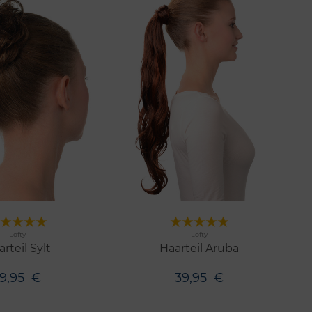
Merken
Merken
Lofty
Lofty
n
3 Farben
rteil Sylt
Haarteil Aruba
19,95
€
39,95
€