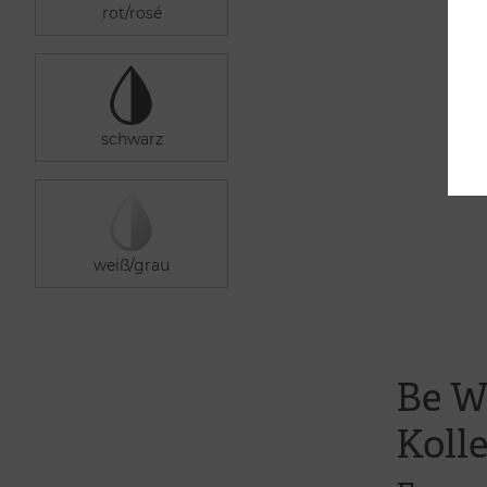
Be W
Koll