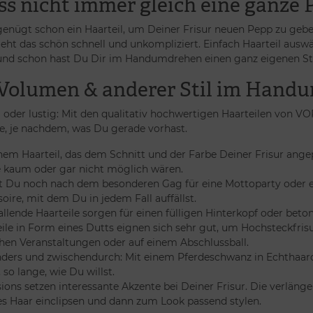
s nicht immer gleich eine ganze P
nügt schon ein Haarteil, um Deiner Frisur neuen Pepp zu geb
geht das schön schnell und unkompliziert. Einfach Haarteil aus
und schon hast Du Dir im Handumdrehen einen ganz eigenen Sti
Volumen & anderer Stil im Hand
g oder lustig: Mit den qualitativ hochwertigen Haarteilen von 
te, je nachdem, was Du gerade vorhast.
nem Haarteil, das dem Schnitt und der Farbe Deiner Frisur angep
e kaum oder gar nicht möglich wären.
 Du noch nach dem besonderen Gag für eine Mottoparty oder ein s
oire, mit dem Du in jedem Fall auffällst.
allende Haarteile sorgen für einen fülligen Hinterkopf oder bet
ile in Form eines Dutts eignen sich sehr gut, um Hochsteckfrisu
chen Veranstaltungen oder auf einem Abschlussball.
ders und zwischendurch: Mit einem Pferdeschwanz in Echthaarop
 so lange, wie Du willst.
ions setzen interessante Akzente bei Deiner Frisur. Die verläng
s Haar einclipsen und dann zum Look passend stylen.