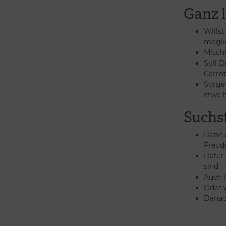
Ganz l
Willst
möglic
Mischf
Soll D
Carro
Sorge 
etwa b
Suchst
Dann a
Freude
Dafür 
sind.
Auch H
Oder 
Danach