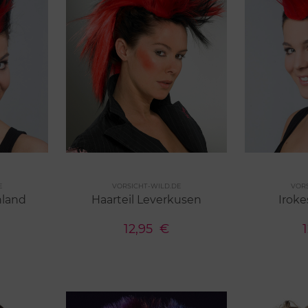
rken
Merken
E
VORSICHT-WILD.DE
VOR
1 Farben
6 Farbe
hland
Haarteil Leverkusen
Iroke
12,95
€