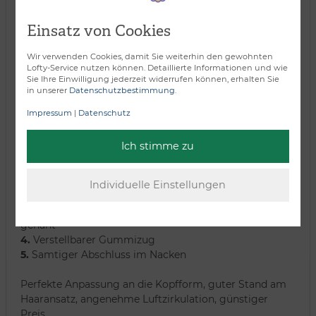
Einsatz von Cookies
Wir verwenden Cookies, damit Sie weiterhin den gewohnten
Lofty-Service nutzen können. Detaillierte Informationen und wie
Sie Ihre Einwilligung jederzeit widerrufen können, erhalten Sie
in unserer
Datenschutzbestimmung
.
Impressum
|
Datenschutz
Ich stimme zu
Tressen/Bänder
1.
Eingearbeitete Passfedern für perfekten Sitz
2.
Samtiger Abschluss an der Stirn
3.
Tressen/Bänder:
Haare in Reihen auf flexible Bänder
genäht
4.
Verstellbarer Gummizug
5.
Samtiger Abschluss im Nacken
Perfekte Anpassung an die Kopfform, guter Stand am
Haaransatz, angenehme Luftzirkulation, günstiger
Preis.