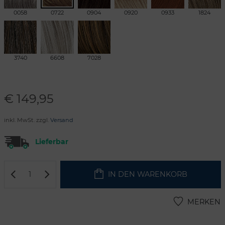
0058
0722
0904
0920
0933
1824
3740
6608
7028
€
149,95
inkl. MwSt. zzgl.
Versand
Lieferbar
IN DEN WARENKORB
MERKEN