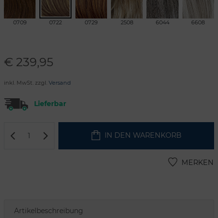
0709
0722
0729
2508
6044
6608
€
239,95
inkl. MwSt. zzgl.
Versand
Lieferbar
IN DEN WARENKORB
MERKEN
Artikelbeschreibung