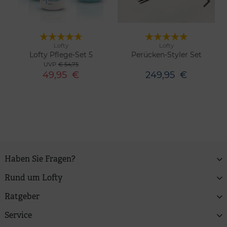
Lofty
Lofty
Merken
Merken
Lofty Pflege-Set 5
Perücken-Styler Set
UVP
€ 54,75
49,95
€
249,95
€
Haben Sie Fragen?
Rund um Lofty
Ratgeber
Service