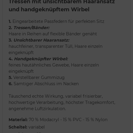
Tressen mit unsichtbarem Haaransatz
und handgeknüpftem Wirbel
1.
Eingearbeitete Passfedern für perfekten Sitz
2.
Tressen/Bänder:
Haare in Reihen auf flexible Bänder genäht
3.
Unsichtbarer Haaransatz:
hauchfeiner, transparenter Tüll, Haare einzeln
eingeknüpft
4.
Handgeknüpfter Wirbel:
feines hautähnliches Gewebe, Haare einzeln
eingeknüpft
5.
Verstellbarer Gummizug
6.
Samtiger Abschluss im Nacken
Täuschend echte Wirkung, variabel frisierbar,
hochwertige Verarbeitung, höchster Tragekomfort,
angenehme Luftzirkulation.
Material:
70 % Modacryl - 15 % PVC - 15 % Nylon
Scheitel:
variabel