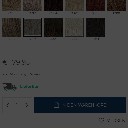
0715
0717
0904
0923
0935
1708
1824
3957
6029
6288
9041
€
179,95
inkl. MwSt. zzgl.
Versand
Lieferbar
IN DEN WARENKORB
MERKEN