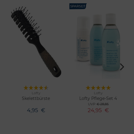
Lofty
Lofty
Merken
Merken
Skelettbürste
Lofty Pflege-Set 4
UVP
€ 28,85
4,95
€
24,95
€