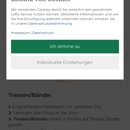
Wir verwenden Cookies, damit Sie weiterhin den gewohnten
Lofty-Service nutzen können. Detaillierte Informationen und wie
Sie Ihre Einwilligung jederzeit widerrufen können, erhalten Sie
in unserer
Datenschutzbestimmung
.
Impressum
|
Datenschutz
Ich stimme zu
Tressen/Bänder
1.
Eingearbeitete Passfedern für perfekten Sitz
2.
Samtiger Abschluss an der Stirn
3.
Tressen/Bänder:
Haare in Reihen auf flexible Bänder
genäht