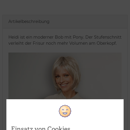
Artikelbeschreibung
Heidi ist ein moderner Bob mit Pony. Der Stufenschnitt
verleiht der Frisur noch mehr Volumen am Oberkopf.
Verarbeitungsart:
Einsatz von Cookies