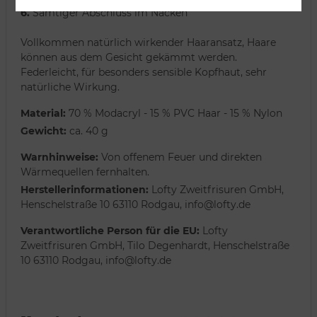
6.
Samtiger Abschluss im Nacken
Vollkommen natürlich wirkender Haaransatz, Haare
können aus dem Gesicht gekämmt werden.
Federleicht, für besonders sensible Kopfhaut, sehr
natürliche Wirkung.
Material:
70 % Modacryl - 15 % PVC Haar - 15 % Nylon
Gewicht:
ca. 40 g
Warnhinweise:
Von offenem Feuer und direkten
Wärmequellen fernhalten.
Herstellerinformationen:
Lofty Zweitfrisuren GmbH,
Henschelstraße 10 63110 Rodgau, info@lofty.de
Verantwortliche Person für die EU:
Lofty
Zweitfrisuren GmbH, Tilo Degenhardt, Henschelstraße
10 63110 Rodgau, info@lofty.de