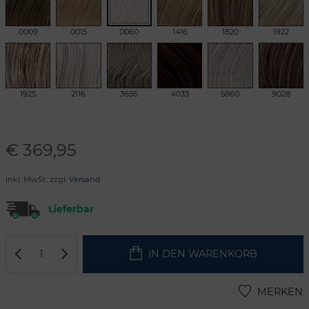
0009
0015
0060
1416
1820
1922
1925
2116
3656
4033
5860
9028
€
369,95
inkl. MwSt. zzgl.
Versand
Lieferbar
IN DEN WARENKORB
MERKEN