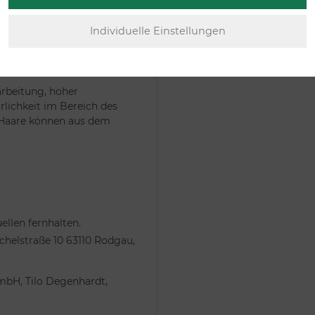
arbeitung, hoher
lichkeit im Bereich des
 Haare können aus dem
llen fernhalten.
helstraße 10 63110 Rodgau,
mbH, Tilo Degenhardt,