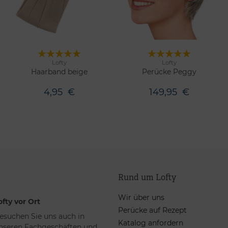
Lofty
Lofty
14 Farben
Merken
Merken
Haarband beige
Perücke Peggy
4,95
€
149,95
€
Rund um Lofty
Wir über uns
ofty vor Ort
Perücke auf Rezept
esuchen Sie uns auch in
Katalog anfordern
nseren Fachgeschäften und