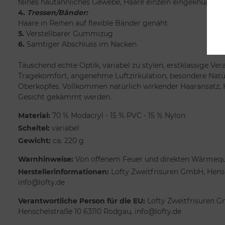
feines hautähnliches Gewebe, Haare einzeln eingeknüpft
4.
Tressen/Bänder:
Haare in Reihen auf flexible Bänder genäht
5.
Verstellbarer Gummizug
6.
Samtiger Abschluss im Nacken
Täuschend echte Optik, variabel zu stylen, erstklassige Ver
Tragekomfort, angenehme Luftzirkulation, besondere Natür
Oberkopfes. Vollkommen natürlich wirkender Haaransatz,
Gesicht gekämmt werden.
Material:
70 % Modacryl - 15 % PVC - 15 % Nylon
Scheitel:
variabel
Gewicht:
ca. 220 g
Warnhinweise:
Von offenem Feuer und direkten Wärmeque
Herstellerinformationen:
Lofty Zweitfrisuren GmbH, Hensc
info@lofty.de
Verantwortliche Person für die EU:
Lofty Zweitfrisuren G
Henschelstraße 10 63110 Rodgau, info@lofty.de