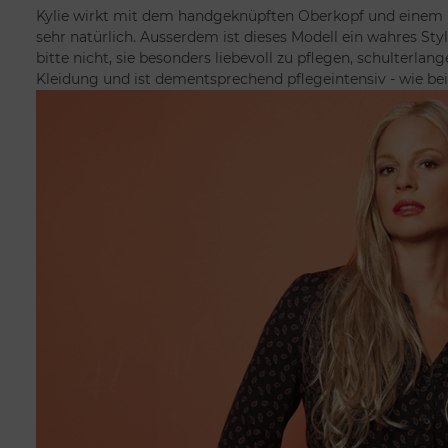
Kylie wirkt mit dem handgeknüpften Oberkopf und einem 
sehr natürlich. Ausserdem ist dieses Modell ein wahres St
bitte nicht, sie besonders liebevoll zu pflegen, schulterlang
Kleidung und ist dementsprechend pflegeintensiv - wie be