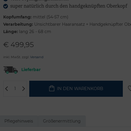
super natürlich durch den handgeknüpften Oberkopf
Kopfumfang:
mittel (54-57 cm)
Verarbeitung:
Unsichtbarer Haaransatz + Handgeknüpfter Ob
Länge:
lang 26 - 68 cm
€
499,95
inkl. MwSt. zzgl.
Versand
Lieferbar
IN DEN WARENKORB
Pflegehinweis
Größenermittlung