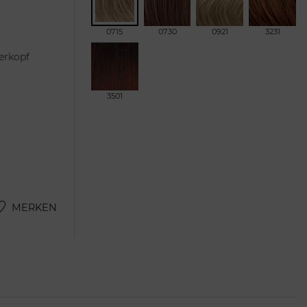
0715
0730
0921
3231
erkopf
3501
MERKEN