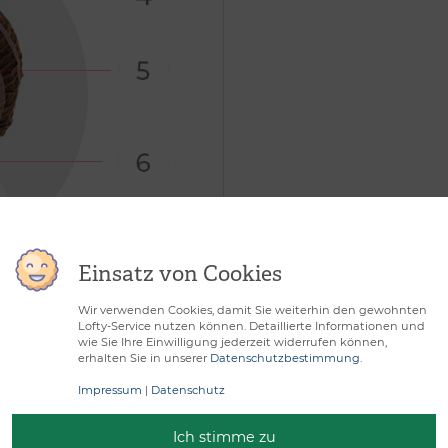
Einsatz von Cookies
Wir verwenden Cookies, damit Sie weiterhin den gewohnten
tbarer Haaransatz
Lofty-Service nutzen können. Detaillierte Informationen und
wie Sie Ihre Einwilligung jederzeit widerrufen können,
erhalten Sie in unserer
Datenschutzbestimmung
.
Impressum
|
Datenschutz
Ich stimme zu