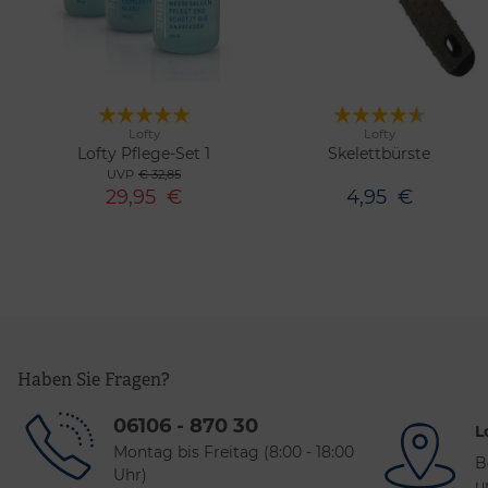
Lofty
Lofty
Merken
Merken
Lofty Pflege-Set 1
Skelettbürste
UVP
€ 32,85
29,95
€
4,95
€
Haben Sie Fragen?
06106 - 870 30
L
Montag bis Freitag (8:00 - 18:00
B
Uhr)
u