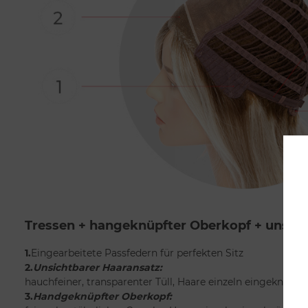
Tressen + hangeknüpfter Oberkopf + unsich
1.
Eingearbeitete Passfedern für perfekten Sitz
2.
Unsichtbarer Haaransatz:
hauchfeiner, transparenter Tüll, Haare einzeln eingeknüpft
3.
Handgeknüpfter Oberkopf: