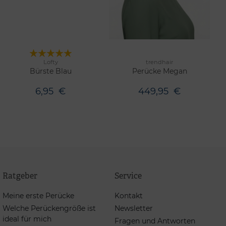
Lofty
trendhair
7 Farben
Merken
Merken
Bürste Blau
Perücke Megan
6,95
€
449,95
€
Ratgeber
Service
Meine erste Perücke
Kontakt
Welche Perückengröße ist
Newsletter
ideal für mich
Fragen und Antworten