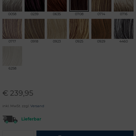
0058
0239
0635
0708
0714
0716
0717
0918
0923
0925
0929
4460
6258
€
239,95
inkl. MwSt. zzgl.
Versand
Lieferbar