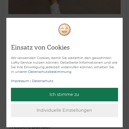
Verarbeitungsart:
Einsatz von Cookies
Wir verwenden Cookies, damit Sie weiterhin den gewohnten
Lofty-Service nutzen können. Detaillierte Informationen und wie
Sie Ihre Einwilligung jederzeit widerrufen können, erhalten Sie
in unserer
Datenschutzbestimmung
.
Impressum
|
Datenschutz
Ich stimme zu
Tressen/Bänder