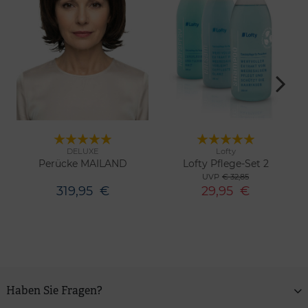
DELUXE
Lofty
11 Farben
Merken
Merken
Perücke MAILAND
Lofty Pflege-Set 2
UVP
€ 32,85
319,95
€
29,95
€
Haben Sie Fragen?