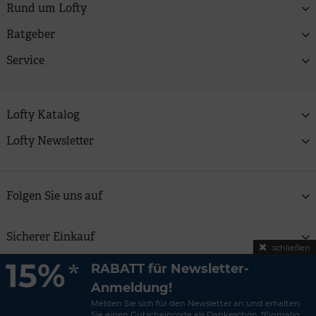
Rund um Lofty
Ratgeber
Service
Lofty Katalog
Lofty Newsletter
Folgen Sie uns auf
Sicherer Einkauf
schließen
15%
*
RABATT für Newsletter-
Copyright © 2026 Lofty Zweitfrisuren GmbH | Alle Preise
Anmeldung!
verstehen sich inkl. MwSt und zzgl.
Versandkosten
Melden Sie sich für den Newsletter an und erhalten
Impressum
|
AGB & Widerruf
|
Datenschutz
|
Sie einen Gutscheincode als Dankeschön. *Einmalig