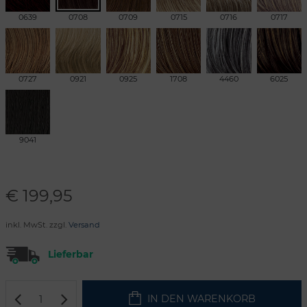
0639
0708
0709
0715
0716
0717
0727
0921
0925
1708
4460
6025
9041
€
199,95
inkl. MwSt. zzgl.
Versand
Lieferbar
IN DEN WARENKORB