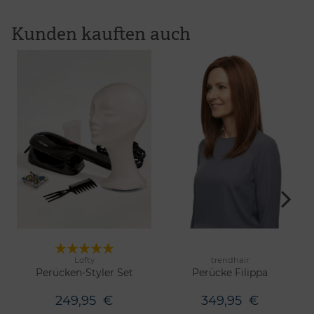
Kunden kauften auch
Lofty
trendhair
6 Farben
Merken
Merken
Perücken-Styler Set
Perücke Filippa
249,95
€
349,95
€