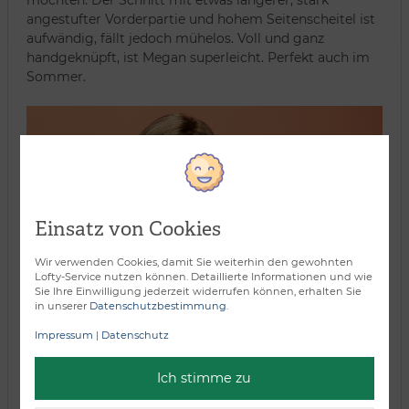
angestufter Vorderpartie und hohem Seitenscheitel ist
aufwändig, fällt jedoch mühelos. Voll und ganz
handgeknüpft, ist Megan superleicht. Perfekt auch im
Sommer.
Einsatz von Cookies
Wir verwenden Cookies, damit Sie weiterhin den gewohnten
Lofty-Service nutzen können. Detaillierte Informationen und wie
Sie Ihre Einwilligung jederzeit widerrufen können, erhalten Sie
in unserer
Datenschutzbestimmung
.
Impressum
|
Datenschutz
Ich stimme zu