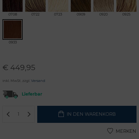
0708
0722
0723
0909
0920
0925
0933
€
449,95
inkl. MwSt. zzgl.
Versand
Lieferbar
IN DEN WARENKORB
MERKEN