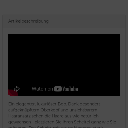
Artikelbeschreibung
Ein eleganter, luxuriöser Bob. Dank gesondert
aufgeknüpftem Oberkopf und unsichtbarem
Haaransatz sehen die Haare aus wie natürlich
gewachsen - platzieren Sie Ihren Scheitel ganz wie Sie
möchten. Der Schnitt mit etwas längerer, stark