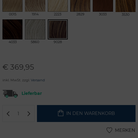
0015
1914
2223
2829
3033
3530
4033
5860
9028
€
369,95
inkl. MwSt. zzgl.
Versand
Lieferbar
IN DEN WARENKORB
MERKEN