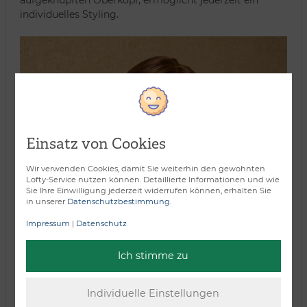
aufgeknüpften Oberkopf, ermöglicht jederzeit ein
individuelles Styling.
Einsatz von Cookies
Wir verwenden Cookies, damit Sie weiterhin den gewohnten
Lofty-Service nutzen können. Detaillierte Informationen und wie
Sie Ihre Einwilligung jederzeit widerrufen können, erhalten Sie
in unserer
Datenschutzbestimmung
.
Impressum
|
Datenschutz
Ich stimme zu