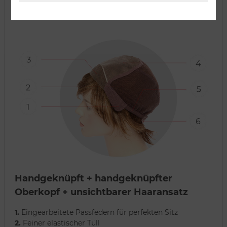
Verarbeitungsart:
Handgeknüpft + handgeknüpfter
Oberkopf + unsichtbarer Haaransatz
1.
Eingearbeitete Passfedern für perfekten Sitz
2.
Feiner elastischer Tüll