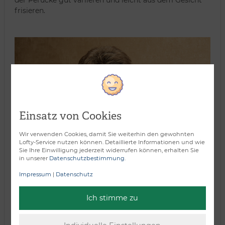
der Perücke gut variieren und leicht aus dem Gesicht
frisieren.
Einsatz von Cookies
Wir verwenden Cookies, damit Sie weiterhin den gewohnten
Lofty-Service nutzen können. Detaillierte Informationen und wie
Sie Ihre Einwilligung jederzeit widerrufen können, erhalten Sie
in unserer
Datenschutzbestimmung
.
Impressum
|
Datenschutz
Ich stimme zu