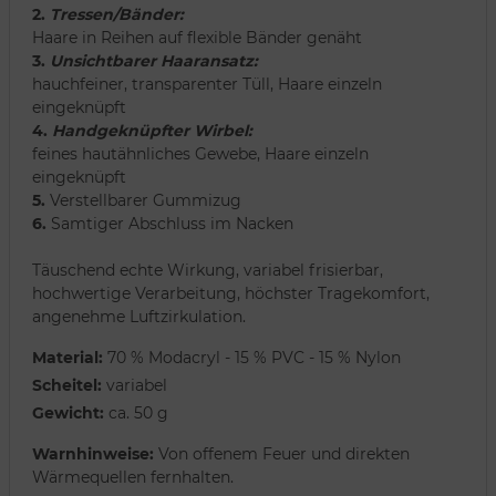
2.
Tressen/Bänder:
Haare in Reihen auf flexible Bänder genäht
3.
Unsichtbarer Haaransatz:
hauchfeiner, transparenter Tüll, Haare einzeln
eingeknüpft
4.
Handgeknüpfter Wirbel:
feines hautähnliches Gewebe, Haare einzeln
eingeknüpft
5.
Verstellbarer Gummizug
6.
Samtiger Abschluss im Nacken
Täuschend echte Wirkung, variabel frisierbar,
hochwertige Verarbeitung, höchster Tragekomfort,
angenehme Luftzirkulation.
Material:
70 % Modacryl - 15 % PVC - 15 % Nylon
Scheitel:
variabel
Gewicht:
ca. 50 g
Warnhinweise:
Von offenem Feuer und direkten
Wärmequellen fernhalten.