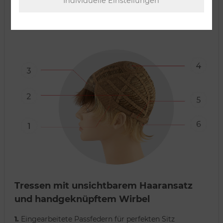
Verarbeitungsart:
Tressen mit unsichtbarem Haaransatz
und handgeknüpftem Wirbel
1.
Eingearbeitete Passfedern für perfekten Sitz