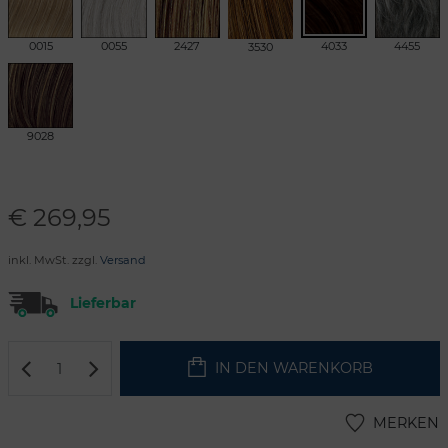
0015
0055
2427
4033
4455
3530
9028
€
269,95
inkl. MwSt. zzgl.
Versand
Lieferbar
IN DEN WARENKORB
MERKEN