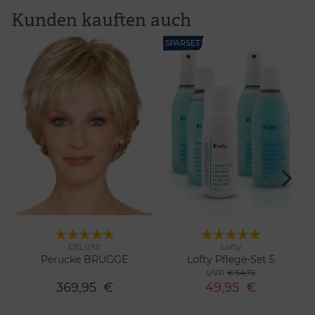
Kunden kauften auch
DELUXE
Lofty
11 Farben
Merken
Merken
Perücke BRÜGGE
Lofty Pflege-Set 5
UVP
€ 54,75
369,95
€
49,95
€