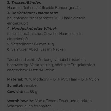
2.
Tressen/Bänder:
Haare in Reihen auf flexible Bänder genäht
3.
Unsichtbarer Haaransatz:
hauchfeiner, transparenter Tüll, Haare einzeln
eingeknüpft
4.
Handgeknüpfter Wirbel:
feines hautähnliches Gewebe, Haare einzeln
eingeknüpft
5.
Verstellbarer Gummizug
6.
Samtiger Abschluss im Nacken
Täuschend echte Wirkung, variabel frisierbar,
hochwertige Verarbeitung, höchster Tragekomfort,
angenehme Luftzirkulation.
Material:
70 % Modacryl - 15 % PVC Haar - 15 % Nylon
Scheitel:
variabel
Gewicht:
ca. 55 g
Warnhinweise:
Von offenem Feuer und direkten
Wärmequellen fernhalten.