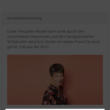
Artikelbeschreibung
Unser Perücken-Modell Sam wirkt durch den
unsichtbaren Haaransatz und den handgeknüpften
Wirbel sehr natürlich. Stylen Sie diesen Pixie-Cut auch
gerne mal aus der Stirn.