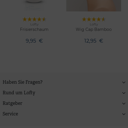
Lofty
Lofty
2 Farben
Merken
Merken
Frisierschaum
Wig Cap Bamboo
9,95
€
12,95
€
Haben Sie Fragen?
Rund um Lofty
Ratgeber
Service