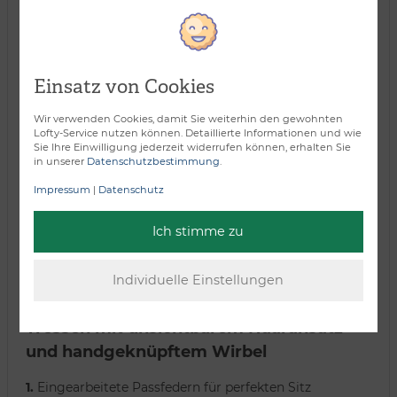
Verarbeitungsart:
Einsatz von Cookies
Wir verwenden Cookies, damit Sie weiterhin den gewohnten
Lofty-Service nutzen können. Detaillierte Informationen und wie
Sie Ihre Einwilligung jederzeit widerrufen können, erhalten Sie
in unserer
Datenschutzbestimmung
.
Impressum
|
Datenschutz
Ich stimme zu
Tressen mit unsichtbarem Haaransatz
und handgeknüpftem Wirbel
1.
Eingearbeitete Passfedern für perfekten Sitz