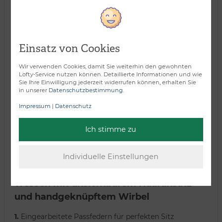
Verarbeitungsart:
Einsatz von Cookies
Wir verwenden Cookies, damit Sie weiterhin den gewohnten
Lofty-Service nutzen können. Detaillierte Informationen und wie
Sie Ihre Einwilligung jederzeit widerrufen können, erhalten Sie
in unserer
Datenschutzbestimmung
.
Impressum
|
Datenschutz
Ich stimme zu
Tressen mit unsichtbarem Haaransatz
und handgeknüpftem Wirbel
1.
Eingearbeitete Passfedern für perfekten Sitz