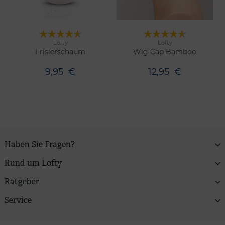
Lofty
Lofty
2 Farben
Merken
Merken
Frisierschaum
Wig Cap Bamboo
9,95
€
12,95
€
Haben Sie Fragen?
Rund um Lofty
Ratgeber
Service