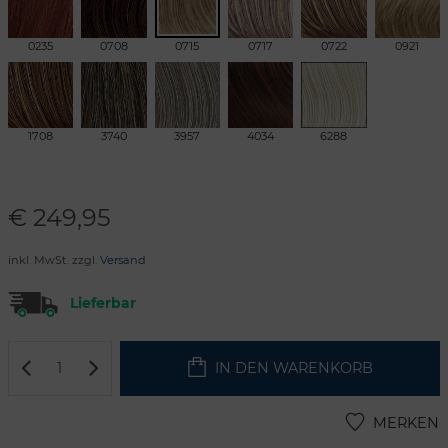
0235
0708
0715
0717
0722
0921
1708
3740
3957
4034
6288
€
249,95
inkl. MwSt. zzgl.
Versand
Lieferbar
IN DEN WARENKORB
MERKEN