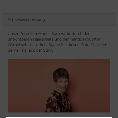
Artikelbeschreibung
Unser Perücken-Modell Sam wirkt durch den
unsichtbaren Haaransatz und den handgeknüpften
Wirbel sehr natürlich. Stylen Sie diesen Pixie-Cut auch
gerne mal aus der Stirn.