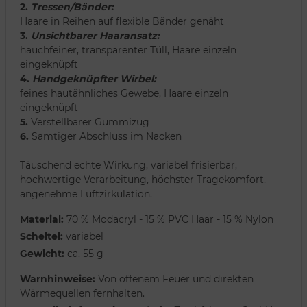
2.
Tressen/Bänder:
Haare in Reihen auf flexible Bänder genäht
3.
Unsichtbarer Haaransatz:
hauchfeiner, transparenter Tüll, Haare einzeln
eingeknüpft
4.
Handgeknüpfter Wirbel:
feines hautähnliches Gewebe, Haare einzeln
eingeknüpft
5.
Verstellbarer Gummizug
6.
Samtiger Abschluss im Nacken
Täuschend echte Wirkung, variabel frisierbar,
hochwertige Verarbeitung, höchster Tragekomfort,
angenehme Luftzirkulation.
Material:
70 % Modacryl - 15 % PVC Haar - 15 % Nylon
Scheitel:
variabel
Gewicht:
ca. 55 g
Warnhinweise:
Von offenem Feuer und direkten
Wärmequellen fernhalten.