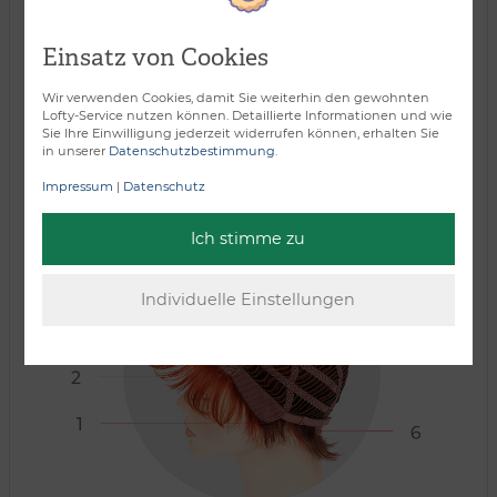
Einsatz von Cookies
Wir verwenden Cookies, damit Sie weiterhin den gewohnten
Lofty-Service nutzen können. Detaillierte Informationen und wie
Sie Ihre Einwilligung jederzeit widerrufen können, erhalten Sie
in unserer
Datenschutzbestimmung
.
Verarbeitungsart:
Impressum
|
Datenschutz
Ich stimme zu