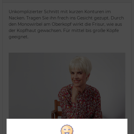
Unkomplizierter Schnitt mit kurzen Konturen im
Nacken. Tragen Sie ihn frech ins Gesicht gezupt. Durch
den Monowirbel am Oberkopf wirkt die Frisur, wie aus
der Kopfhaut gewachsen. Für mittel bis große Köpfe
geeignet.