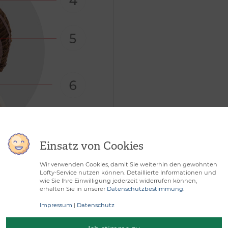
Einsatz von Cookies
Wir verwenden Cookies, damit Sie weiterhin den gewohnten
chtbarer Haaransatz
Lofty-Service nutzen können. Detaillierte Informationen und
wie Sie Ihre Einwilligung jederzeit widerrufen können,
erhalten Sie in unserer
Datenschutzbestimmung
.
Impressum
|
Datenschutz