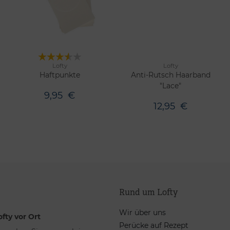
Lofty
Lofty
2 Farben
Merken
Merken
Haftpunkte
Anti-Rutsch Haarband
"Lace"
9,95
€
12,95
€
Rund um Lofty
Wir über uns
ofty vor Ort
Perücke auf Rezept