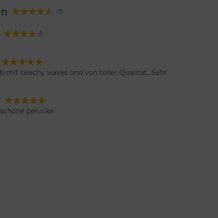
en
(3)
 mit beachy waves und von toller Qualität...Sehr
)
r schöne perucke