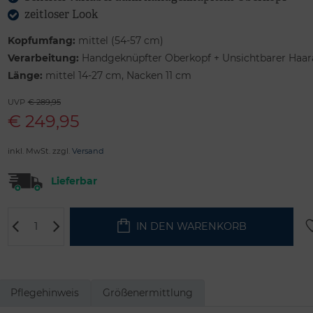
zeitloser Look
Kopfumfang:
mittel (54-57 cm)
Verarbeitung:
Handgeknüpfter Oberkopf + Unsichtbarer Haar
Länge:
mittel 14-27 cm, Nacken 11 cm
UVP
€ 289,95
€
249,95
inkl. MwSt. zzgl.
Versand
Lieferbar
IN DEN WARENKORB
Pflegehinweis
Größenermittlung