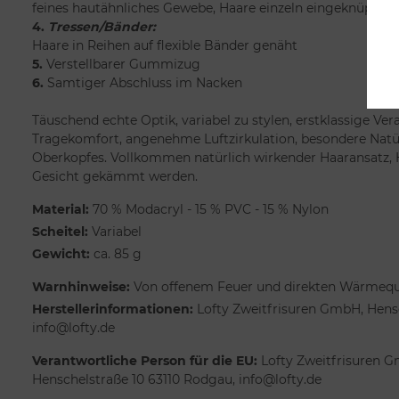
feines hautähnliches Gewebe, Haare einzeln eingeknüpft
4.
Tressen/Bänder:
Haare in Reihen auf flexible Bänder genäht
5.
Verstellbarer Gummizug
6.
Samtiger Abschluss im Nacken
Täuschend echte Optik, variabel zu stylen, erstklassige Ver
Tragekomfort, angenehme Luftzirkulation, besondere Natür
Oberkopfes. Vollkommen natürlich wirkender Haaransatz,
Gesicht gekämmt werden.
Material:
70 % Modacryl - 15 % PVC - 15 % Nylon
Scheitel:
Variabel
Gewicht:
ca. 85 g
Warnhinweise:
Von offenem Feuer und direkten Wärmeque
Herstellerinformationen:
Lofty Zweitfrisuren GmbH, Hensc
info@lofty.de
Verantwortliche Person für die EU:
Lofty Zweitfrisuren G
Henschelstraße 10 63110 Rodgau, info@lofty.de