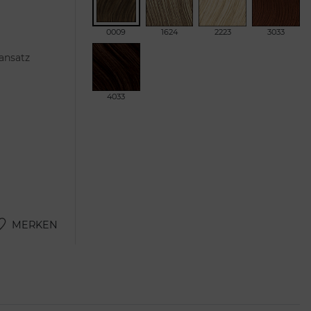
0009
1624
2223
3033
ansatz
4033
MERKEN