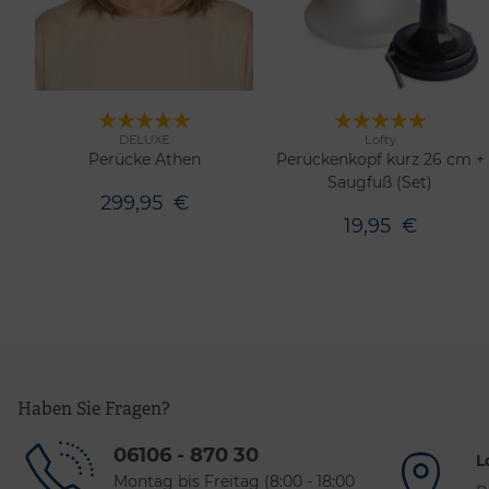
DELUXE
Lofty
7 Farben
Merken
Merken
Perücke Athen
Perückenkopf kurz 26 cm +
Saugfuß (Set)
299,95
€
19,95
€
Haben Sie Fragen?
06106 - 870 30
L
Montag bis Freitag (8:00 - 18:00