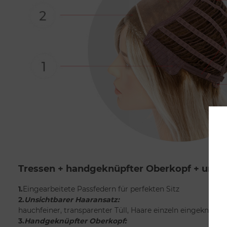
Tressen + handgeknüpfter Oberkopf + unsi
1.
Eingearbeitete Passfedern für perfekten Sitz
2.
Unsichtbarer Haaransatz:
hauchfeiner, transparenter Tüll, Haare einzeln eingeknüpft
3.
Handgeknüpfter Oberkopf: