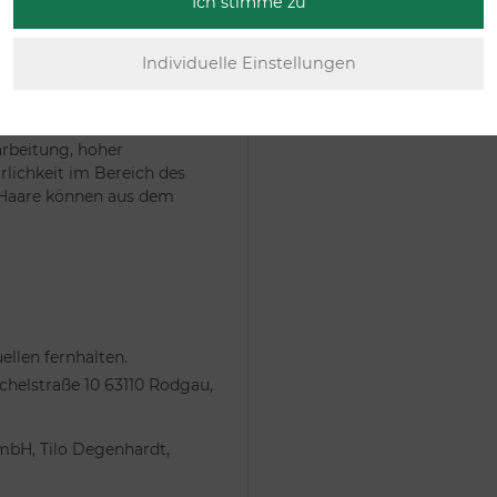
Ich stimme zu
arbeitung, hoher
lichkeit im Bereich des
 Haare können aus dem
llen fernhalten.
helstraße 10 63110 Rodgau,
mbH, Tilo Degenhardt,