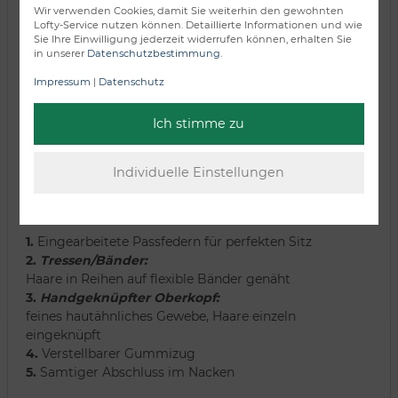
Wir verwenden Cookies, damit Sie weiterhin den gewohnten
Lofty-Service nutzen können. Detaillierte Informationen und wie
Sie Ihre Einwilligung jederzeit widerrufen können, erhalten Sie
in unserer
Datenschutzbestimmung
.
Impressum
|
Datenschutz
Ich stimme zu
Tressen und handgeknüpfter Oberkopf
1.
Eingearbeitete Passfedern für perfekten Sitz
2.
Tressen/Bänder:
Haare in Reihen auf flexible Bänder genäht
3.
Handgeknüpfter Oberkopf:
feines hautähnliches Gewebe, Haare einzeln
eingeknüpft
4.
Verstellbarer Gummizug
5.
Samtiger Abschluss im Nacken