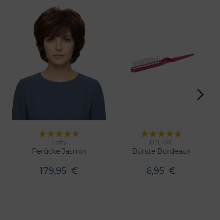
Lofty
DELUXE
11 Farben
Merken
Merken
Perücke Jasmin
Bürste Bordeaux
179,95
€
6,95
€