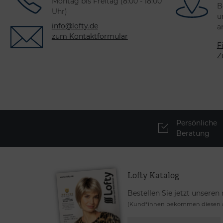
Montag bis Freitag (8:00 - 18:00
B
Uhr)
u
info@lofty.de
a
zum Kontaktformular
F
Z
Persönliche
Beratung
Lofty Katalog
Bestellen Sie jetzt unseren
(Kund*innen bekommen diesen a