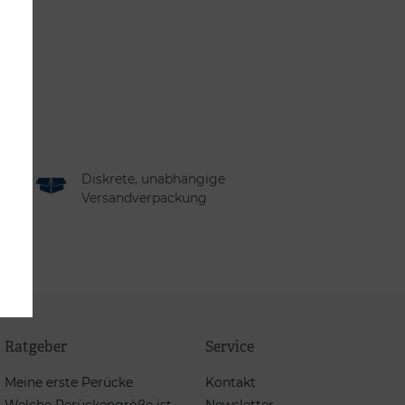
nd
Diskrete, unabhängige
Versandverpackung
Ratgeber
Service
Meine erste Perücke
Kontakt