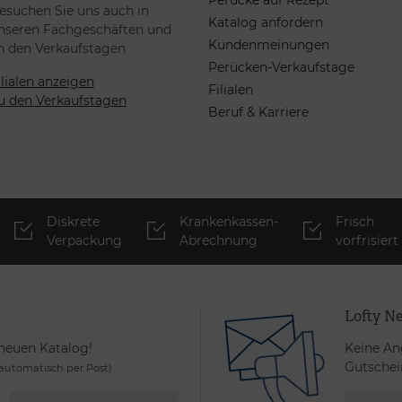
Perücke auf Rezept
esuchen Sie uns auch in
Katalog anfordern
nseren Fachgeschäften und
Kundenmeinungen
n den Verkaufstagen
Perücken-Verkaufstage
ilialen anzeigen
Filialen
u den Verkaufstagen
Beruf & Karriere
Diskrete
Krankenkassen-
Frisch
Verpackung
Abrechnung
vorfrisiert
Lofty Ne
 neuen Katalog!
Keine An
Gutschei
utomatisch per Post)