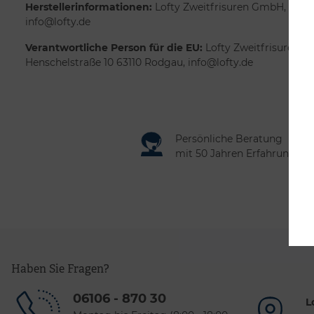
Herstellerinformationen:
Lofty Zweitfrisuren GmbH, Hensc
info@lofty.de
Verantwortliche Person für die EU:
Lofty Zweitfrisuren G
Henschelstraße 10 63110 Rodgau, info@lofty.de
Persönliche Beratung
mit 50 Jahren Erfahrung
Haben Sie Fragen?
06106 - 870 30
L