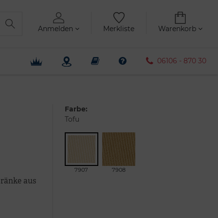
Anmelden
Merkliste
Warenkorb
06106 - 870 30
Farbe:
Tofu
7907
7908
tränke aus