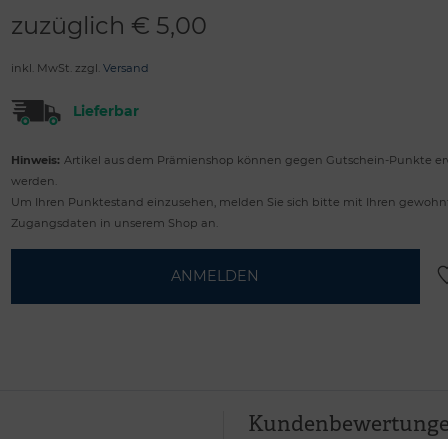
zuzüglich €
5,00
inkl. MwSt. zzgl.
Versand
Lieferbar
Hinweis:
Artikel aus dem Prämienshop können gegen Gutschein-Punkte e
werden.
Um Ihren Punktestand einzusehen, melden Sie sich bitte mit Ihren gewoh
Zugangsdaten in unserem Shop an.
ANMELDEN
Kundenbewertung