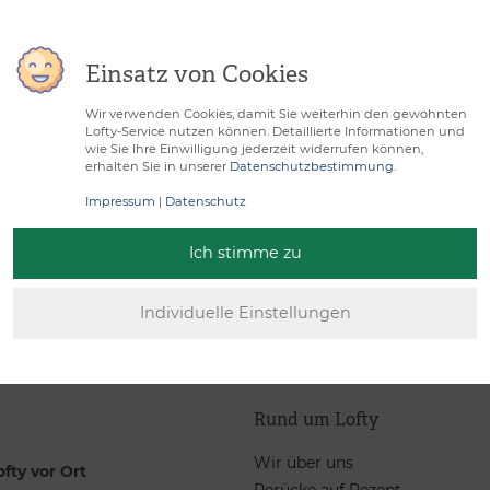
helstraße 10 63110 Rodgau,
Einsatz von Cookies
mbH, Tilo Degenhardt,
Wir verwenden Cookies, damit Sie weiterhin den gewohnten
Lofty-Service nutzen können. Detaillierte Informationen und
wie Sie Ihre Einwilligung jederzeit widerrufen können,
erhalten Sie in unserer
Datenschutzbestimmung
.
Impressum
|
Datenschutz
Direktabrechnung mit
Frisch vor dem Versa
Ihrer Krankenkasse
für Sie vorfrisiert
Ich stimme zu
Rund um Lofty
Wir über uns
ofty vor Ort