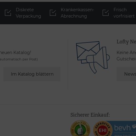
Diskrete
Krankenkassen-
Frisch
Verpackung
Abrechnung
vorfrisiert
Lofty Ne
 neuen Katalog!
Keine An
Gutschei
utomatisch per Post)
Im Katalog blättern
News
Sicherer Einkauf: