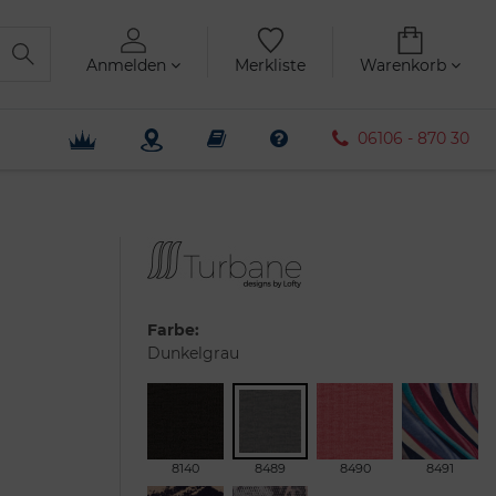
Anmelden
Merkliste
Warenkorb
06106 - 870 30
Farbe:
Dunkelgrau
8140
8489
8490
8491