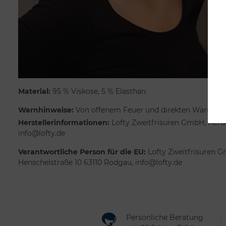
Material:
95 % Viskose, 5 % Elasthan
Warnhinweise:
Von offenem Feuer und direkten Wärmeque
Herstellerinformationen:
Lofty Zweitfrisuren GmbH, Hensc
info@lofty.de
Verantwortliche Person für die EU:
Lofty Zweitfrisuren G
Henschelstraße 10 63110 Rodgau, info@lofty.de
Persönliche Beratung