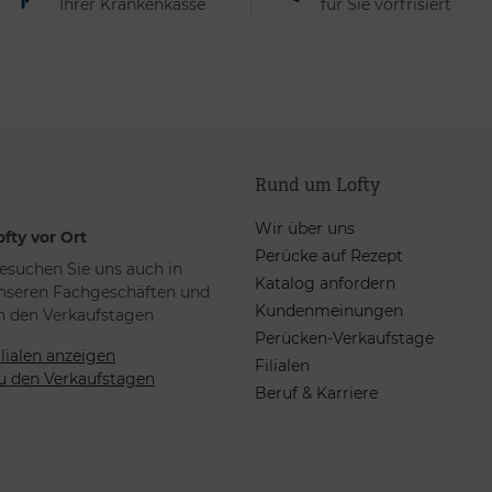
Ihrer Krankenkasse
für Sie vorfrisiert
Rund um Lofty
Wir über uns
ofty vor Ort
Perücke auf Rezept
esuchen Sie uns auch in
Katalog anfordern
nseren Fachgeschäften und
Kundenmeinungen
n den Verkaufstagen
Perücken-Verkaufstage
ilialen anzeigen
Filialen
u den Verkaufstagen
Beruf & Karriere