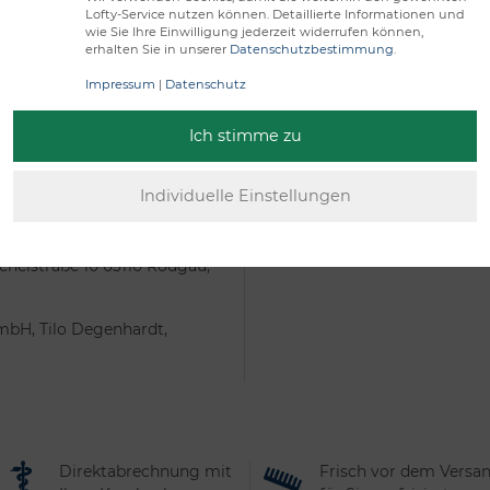
Lofty-Service nutzen können. Detaillierte Informationen und
wie Sie Ihre Einwilligung jederzeit widerrufen können,
erhalten Sie in unserer
Datenschutzbestimmung
.
Impressum
|
Datenschutz
Ich stimme zu
llen fernhalten.
helstraße 10 63110 Rodgau,
mbH, Tilo Degenhardt,
Direktabrechnung mit
Frisch vor dem Versa