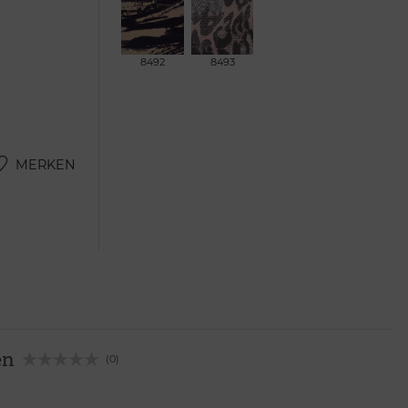
8492
8493
MERKEN
en
(0)