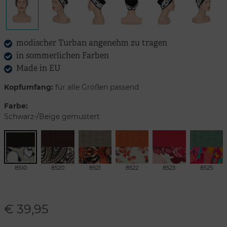
modischer Turban angenehm zu tragen
in sommerlichen Farben
Made in EU
Kopfumfang:
für alle Größen passend
Farbe:
Schwarz-/Beige gemustert
8510
8520
8521
8522
8523
8525
€
39,95