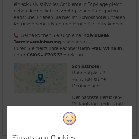
ein exklusiv stilvolles Ambiente in Top-Lage gleich
neben dem beliebten Zoologischen Stadtgarten
Karlsruhe. Erleben Sie hier im Schlosshotel unseren
Perücken-Verkaufstag und lernen Sie Lofty kennen!
Gerne können Sie auch eine
individuelle
Terminvereinbarung
reservieren.
Rufen Sie hierzu Ihre Fachberaterin
Frau Wilhelm
unter
06106 – 8703 37
direkt an.
Schlosshotel
Bahnhofplatz 2
76137 Karlsruhe
Deutschland
Der nächste Perücken-
Verkaufstag findet statt:
01.09.2026
Uhrzeit: 10:00 - 17:00 Uhr
Einsatz von Cookies