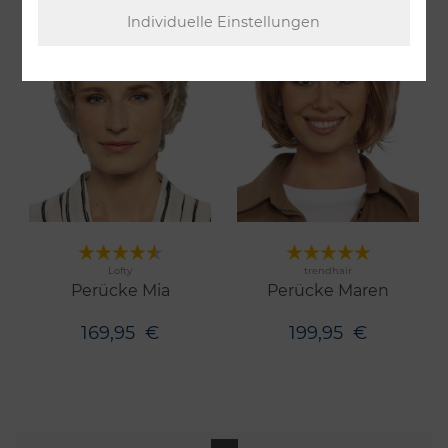
Merken
Merken
Lofty
trendhair
17 Farben
13 Farben
Perücke Mia
Perücke Maren
169,95
€
199,95
€