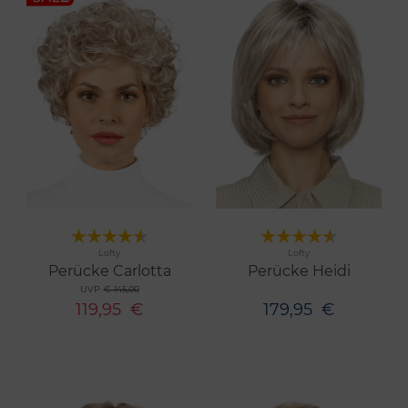
Merken
Merken
Lofty
Lofty
3 Farben
11 Farben
Perücke Carlotta
Perücke Heidi
UVP
€ 145,00
119,95
€
179,95
€