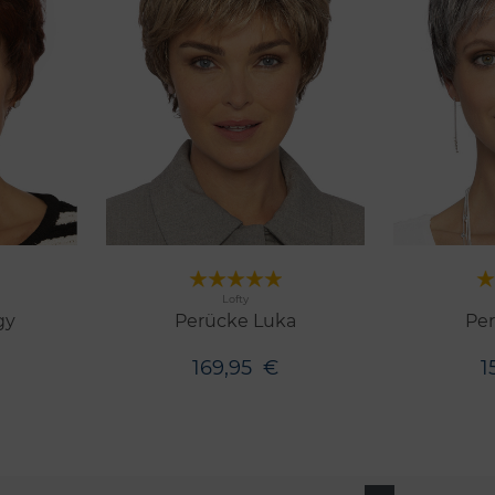
rken
Merken
Lofty
10 Farben
11 Farbe
gy
Perücke Luka
Per
169,95
€
1