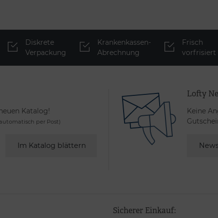
Diskrete
Krankenkassen-
Frisch
Verpackung
Abrechnung
vorfrisiert
Lofty Ne
 neuen Katalog!
Keine An
Gutschei
utomatisch per Post)
Im Katalog blättern
News
Sicherer Einkauf: