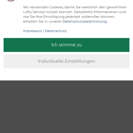
Wir verwenden Cookies, damit Sie weiterhin den gewohnten
Lofty-Service nutzen können. Detaillierte Informationen und
wie Sie Ihre Einwilligung jederzeit widerrufen können,
erhalten Sie in unserer
Datenschutzbestimmung
.
Impressum
|
Datenschutz
Ich stimme zu