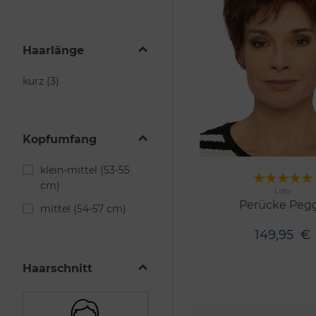
Haarlänge
kurz (3)
Kopfumfang
klein-mittel (53-55
cm)
Me
Lofty
14 Farben
Perücke Peg
mittel (54-57 cm)
149,95
€
Haarschnitt