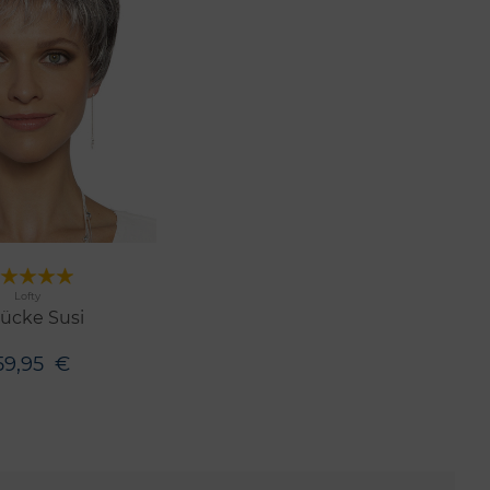
Merken
Lofty
n
ücke Susi
59,95
€