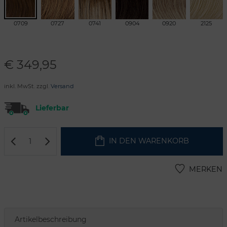
0709
0727
0741
0904
0920
2125
€
349,95
inkl. MwSt. zzgl.
Versand
Lieferbar
IN DEN WARENKORB
MERKEN
Artikelbeschreibung