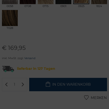
0058
0708
0715
0901
0925
1824
7028
€
169,95
inkl. MwSt. zzgl.
Versand
lieferbar in 127 Tagen
IN DEN WARENKORB
MERKEN