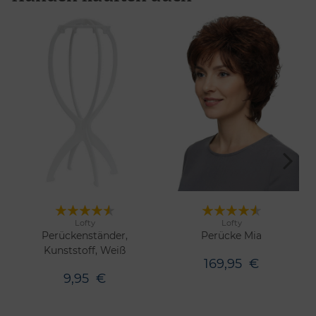
Lofty
Lofty
17 Farben
Merken
Merken
Perückenständer,
Perücke Mia
Kunststoff, Weiß
169,95
€
9,95
€