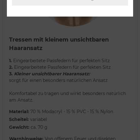
Tressen mit kleinem unsichtbaren
Haaransatz
1.
Eingearbeitete Passfedern für perfekten Sitz
2.
Eingearbeitete Passfedern für perfekten Sitz
3.
Kleiner unsichtbarer Haaransatz:
sorgt für einen besonders natürlichen Ansatz
Komfortabel zu tragen und wirkt besonders natürlich
am Ansatz.
Material:
70 % Modacryl - 15 % PVC - 15 % Nylon
Scheitel:
variabel
Gewicht:
ca. 70 g
Warnhinweise:
Von offenem Feuer und direkten