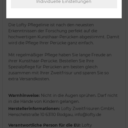
garantiert frischen Schwung. Alle drei Produkte sind
vegan, da frei von tierischen Inhaltsstoffen. Und: Mit
diesem Set sparen Sie 4 Euro!
Die Lofty Pflegelinie ist nach den neuesten
Erkenntnissen der Forschung perfekt auf die
hochwertigen Kunsthaar-Perücken abgestimmt. Damit
wird die Pflege Ihrer Perücke ganz einfach.
Mit regelmäßiger Pflege haben Sie lange Freude an
ihrer Kunsthaar-Perücke. Bestellen Sie Ihre
Spezialpflege für Perücken am besten gleich
zusammen mit Ihrer Zweitfrisur und sparen Sie so
extra Versandkosten.
Warnhinweise:
Nicht in die Augen sprühen. Darf nicht
in die Hände von Kindern gelangen.
Herstellerinformationen:
Lofty Zweitfrisuren GmbH,
Henschelstraße 10 63110 Rodgau, info@lofty.de
Verantwortliche Person für die EU:
Lofty