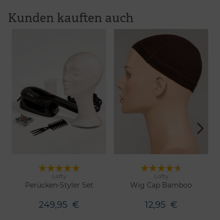
Kunden kauften auch
Lofty
Lofty
2 Farben
Merken
Merken
Perücken-Styler Set
Wig Cap Bamboo
249,95
€
12,95
€