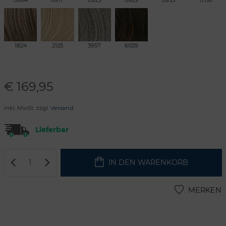
0904
0917
0925
0929
0935
1708
1824
2125
3957
6029
€
169,95
inkl. MwSt. zzgl.
Versand
Lieferbar
IN DEN WARENKORB
MERKEN