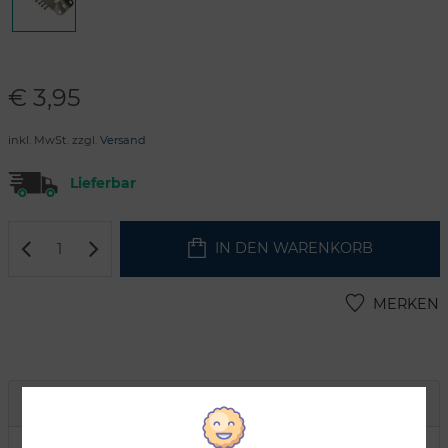
€
3,95
inkl. MwSt. zzgl.
Versand
Lieferbar
IN DEN WARENKORB
MERKEN
Artikelbeschreibung