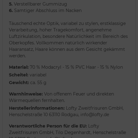
5.
Verstellbarer Gummizug
6.
Samtiger Abschluss im Nacken
Täuschend echte Optik, variabel zu stylen, erstklassige
Verarbeitung, hoher Tragekomfort, angenehme
Luftzirkulation, besondere Natürlichkeit im Bereich des
Oberkopfes. Vollkommen natürlich wirkender
Haaransatz, Haare können aus dem Gesicht gekämmt
werden.
Material:
70 % Modacryl - 15 % PVC Haar - 15 % Nylon
Scheitel:
variabel
Gewicht:
ca. 55 g
Warnhinweise:
Von offenem Feuer und direkten
Wärmequellen fernhalten.
Herstellerinformationen:
Lofty Zweitfrisuren GmbH,
Henschelstraße 10 63110 Rodgau, info@lofty.de
Verantwortliche Person für die EU:
Lofty
Zweitfrisuren GmbH, Tilo Degenhardt, Henschelstraße