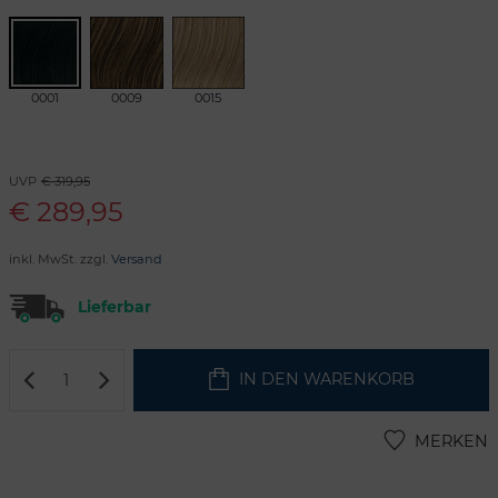
0001
0009
0015
UVP
€ 319,95
€
289,95
inkl. MwSt. zzgl.
Versand
Lieferbar
IN DEN WARENKORB
MERKEN