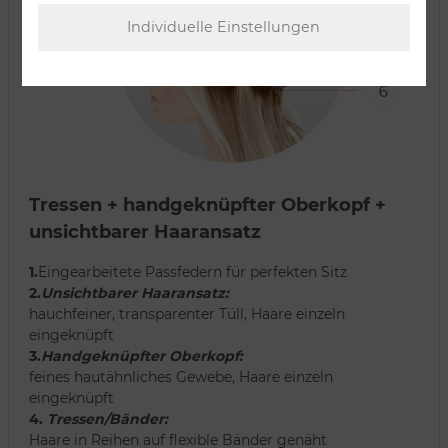
Tressen + handgeknüpfter Oberkopf +
unsichtbarer Haaransatz
1.
Eingearbeitete Passfedern für perfekten Sitz
2.
Unsichtbarer Haaransatz:
hauchfeiner, transparenter Tüll, Haare einzeln
eingeknüpft
3.
Handgeknüpfter Oberkopf:
feines hautähnliches Gewebe, Haare einzeln
eingeknüpft
4.
Tressen/Bänder:
Haare in Reihen auf flexible Bänder genäht