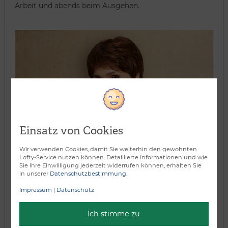
Arbeit und abends beim Ausgehen.
Einsatz von Cookies
Wir verwenden Cookies, damit Sie weiterhin den gewohnten
Verarbeitungsart:
Lofty-Service nutzen können. Detaillierte Informationen und wie
Sie Ihre Einwilligung jederzeit widerrufen können, erhalten Sie
in unserer
Datenschutzbestimmung
.
Impressum
|
Datenschutz
Ich stimme zu