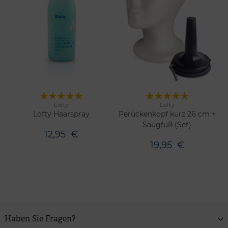
Lofty
Lofty
Merken
Merken
Lofty Haarspray
Perückenkopf kurz 26 cm +
Saugfuß (Set)
12,95
€
19,95
€
Haben Sie Fragen?