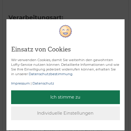
Verarbeitungsart:
Einsatz von Cookies
Wir verwenden Cookies, damit Sie weiterhin den gewohnten
Lofty-Service nutzen können. Detaillierte Informationen und wie
Sie Ihre Einwilligung jederzeit widerrufen können, erhalten Sie
in unserer
Datenschutzbestimmung
.
Impressum
|
Datenschutz
Ich stimme zu
Tressen/Bänder
1.
Eingearbeitete Passfedern für perfekten Sitz