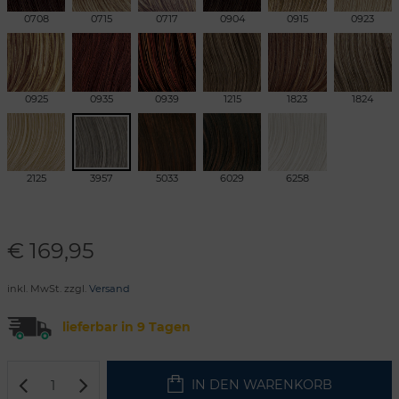
0708
0715
0717
0904
0915
0923
0925
0935
0939
1215
1823
1824
2125
3957
5033
6029
6258
€
169,95
inkl. MwSt. zzgl.
Versand
lieferbar in 9 Tagen
IN DEN WARENKORB