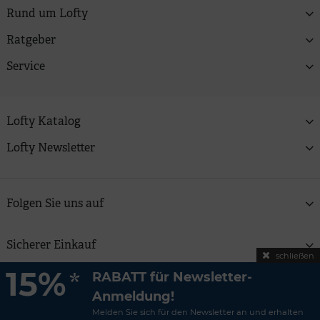
Rund um Lofty
Ratgeber
Service
Lofty Katalog
Lofty Newsletter
Folgen Sie uns auf
Sicherer Einkauf
schließen
15%
*
RABATT für Newsletter-
Copyright © 2026 Lofty Zweitfrisuren GmbH | Alle Preise
Anmeldung!
verstehen sich inkl. MwSt und zzgl.
Versandkosten
Melden Sie sich für den Newsletter an und erhalten