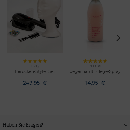
Lofty
DELUXE
Merken
Merken
Perücken-Styler Set
degenhardt Pflege-Spray
249,95
€
14,95
€
Haben Sie Fragen?