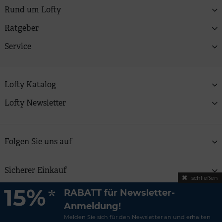
Rund um Lofty
Ratgeber
Service
Lofty Katalog
Lofty Newsletter
Folgen Sie uns auf
Sicherer Einkauf
schließen
15%
*
RABATT für Newsletter-
Copyright © 2026 Lofty Zweitfrisuren GmbH | Alle Preise
Anmeldung!
verstehen sich inkl. MwSt und zzgl.
Versandkosten
Melden Sie sich für den Newsletter an und erhalten