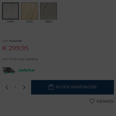
0060
2223
5860
UVP
€ 349,95
€
299,95
inkl. MwSt. zzgl.
Versand
Lieferbar
IN DEN WARENKORB
MERKEN