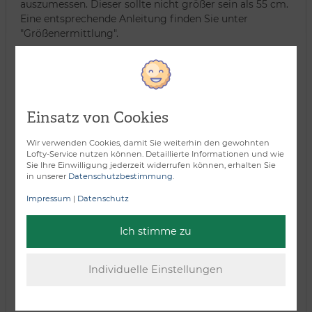
auszumessen. Dieser sollte nicht größer sein als 55 cm.
Eine entsprechende Anleitung finden Sie unter
"Größenermittlung".
Einsatz von Cookies
Wir verwenden Cookies, damit Sie weiterhin den gewohnten
Lofty-Service nutzen können. Detaillierte Informationen und wie
Sie Ihre Einwilligung jederzeit widerrufen können, erhalten Sie
in unserer
Datenschutzbestimmung
.
Impressum
|
Datenschutz
Ich stimme zu
Verarbeitungsart: