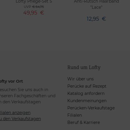
Lofty Pflege-Set 5
Anti-Rutsch Haarband
UVP
€ 54,75
"Lace"
49,95
€
12,95
€
Rund um Lofty
Wir über uns
ofty vor Ort
Perücke auf Rezept
esuchen Sie uns auch in
Katalog anfordern
nseren Fachgeschäften und
Kundenmeinungen
n den Verkaufstagen
Perücken-Verkaufstage
ilialen anzeigen
Filialen
u den Verkaufstagen
Beruf & Karriere