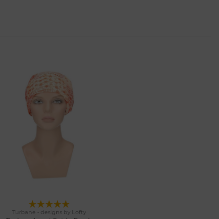
Turbane - designs by Lofty
1 Farben
Merken