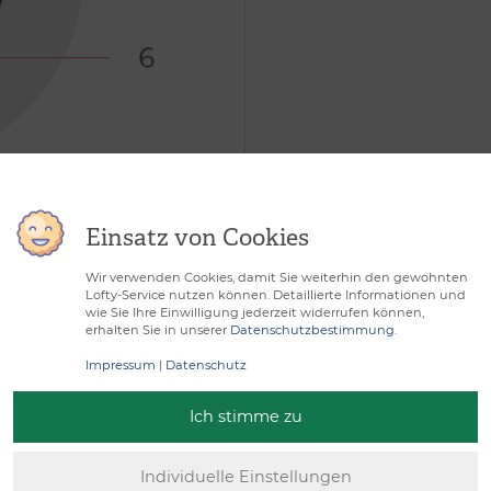
unsichtbarem
Einsatz von Cookies
Wir verwenden Cookies, damit Sie weiterhin den gewohnten
Lofty-Service nutzen können. Detaillierte Informationen und
wie Sie Ihre Einwilligung jederzeit widerrufen können,
erhalten Sie in unserer
Datenschutzbestimmung
.
Impressum
|
Datenschutz
Ich stimme zu