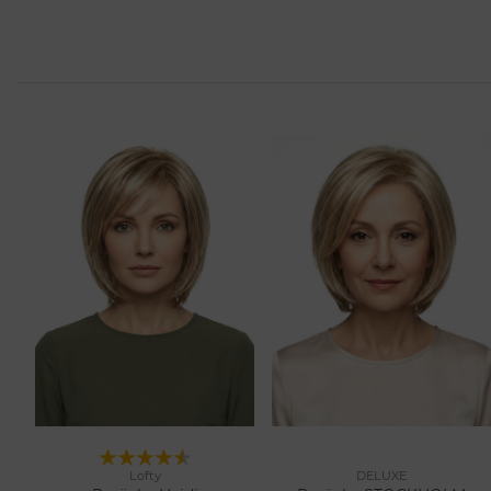
Lofty
DELUXE
11 Farben
9 Farben
Merken
Merken