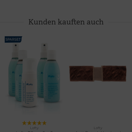
Kunden kauften auch
Lofty
Lofty
2 Farben
Merken
Merken