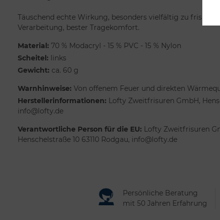
Täuschend echte Wirkung, besonders vielfältig zu frisiere
Verarbeitung, bester Tragekomfort.
Material:
70 % Modacryl - 15 % PVC - 15 % Nylon
Scheitel:
links
Gewicht:
ca. 60 g
Warnhinweise:
Von offenem Feuer und direkten Wärmeque
Herstellerinformationen:
Lofty Zweitfrisuren GmbH, Hensc
info@lofty.de
Verantwortliche Person für die EU:
Lofty Zweitfrisuren G
Henschelstraße 10 63110 Rodgau, info@lofty.de
Persönliche Beratung
mit 50 Jahren Erfahrung