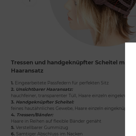
Tressen und handgeknüpfter Scheitel mit 
Haaransatz
1.
Eingearbeitete Passfedern für perfekten Sitz
2.
Unsichtbarer Haaransatz:
hauchfeiner, transparenter Tüll, Haare einzeln eingeknüpft
3.
Handgeknüpfter Scheitel:
feines hautähnliches Gewebe, Haare einzeln eingeknüpft
4.
Tressen/Bänder:
Haare in Reihen auf flexible Bänder genäht
5.
Verstellbarer Gummizug
6.
Samtiger Abschluss im Nacken