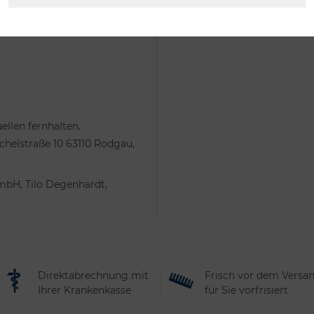
n, sehr aufwändige
llen fernhalten.
helstraße 10 63110 Rodgau,
mbH, Tilo Degenhardt,
Direktabrechnung mit
Frisch vor dem Versa
Ihrer Krankenkasse
für Sie vorfrisiert