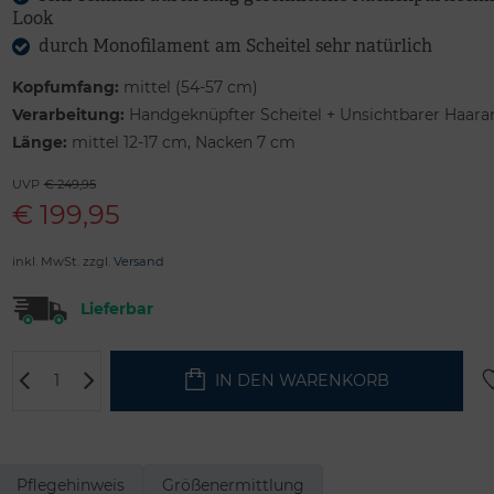
Look
durch Monofilament am Scheitel sehr natürlich
Kopfumfang:
mittel (54-57 cm)
Verarbeitung:
Handgeknüpfter Scheitel + Unsichtbarer Haara
Länge:
mittel 12-17 cm, Nacken 7 cm
UVP
€ 249,95
€
199,95
inkl. MwSt. zzgl.
Versand
Lieferbar
IN DEN WARENKORB
Pflegehinweis
Größenermittlung