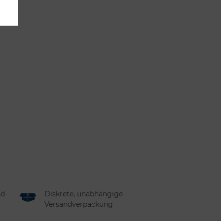
nd
Diskrete, unabhängige
Versandverpackung