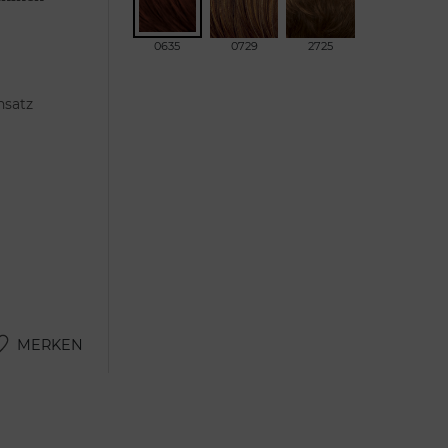
0635
0729
2725
nsatz
MERKEN