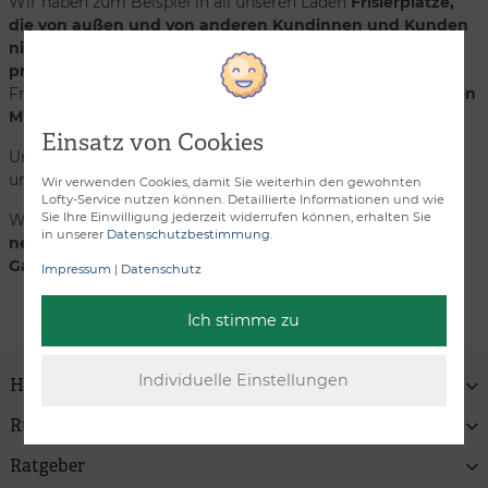
Wir haben zum Beispiel in all unseren Läden
Frisierplätze,
die von außen und von anderen Kundinnen und Kunden
nicht einsehbar sind
. So haben Sie die Möglichkeit, in
privater Atmosphäre
und
ganz in Ruhe
verschiedene
Frisuren aufzuprobieren und sich von unseren
fachkundigen
Mitarbeitenden
beraten zu lassen.
Einsatz von Cookies
Unsere Mitarbeitenden sind fachlich auf die Bedürfnisse
unserer Klienten geschult und gehen sensibel darauf ein.
Wir verwenden Cookies, damit Sie weiterhin den gewohnten
Lofty-Service nutzen können. Detaillierte Informationen und wie
Sie Ihre Einwilligung jederzeit widerrufen können, erhalten Sie
Wir sind
verschwiegen
und versenden unsere
Pakete so
in unserer
Datenschutzbestimmung
.
neutral
, dass andere nicht auf den Inhalt schließen können.
Ganz diskret eben.
Impressum
|
Datenschutz
Ich stimme zu
Haben Sie Fragen?
Rund um Lofty
Ratgeber