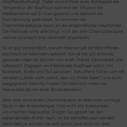
(Kopfhautkühlung). Dabei wird mittels einer Kühlkappe die
Temperatur der Kopfhaut während der Infusion der
Medikamente auf 21 Grad gesenkt und dadurch die
Durchblutung gedrosselt. So kommen die
Chemotherapeutika kaum an die empfindlichen Haarfollikel.
Die Methode wirkt allerdings nicht bei allen Chemotherapien,
und sie wird auch erst vereinzelt angeboten.
Es ist gut verständlich, warum Haarverlust die Betroffenen
psychisch so besonders belastet. Von je her gilt schönes,
gesundes
Haar
als Zeichen von Kraft, Stärke, Gesundheit und
Lebensstil. Dagegen wird fehlendes Kopfhaar sofort mit
Krankheit, Krebs und Tod assoziiert. Betroffene fühlen sich oft
verraten („Jeder sieht sofort, dass ich Krebs habe“) und auch
ausgegrenzt. Manche Frauen fürchten sich mehr vor
Haarausfall als vor einer Brustoperation.
Aber eine verordnete Chemotherapie ist eben eine wichtige
Säule in der Krebstherapie. Und nicht alle Substanzen
verursachen Haarausfall. Fragen Sie gezielt bei den
behandelnden Ärzten nach, ob Sie betroffen sein werden.
Denn falls ja, können Sie sich sofort und noch vor dem