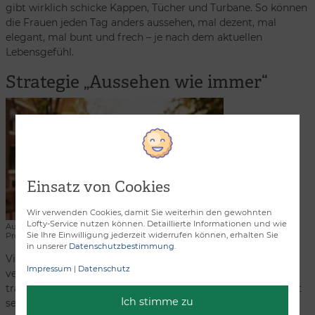
gibt wirklich schicke Kappen, Tücher und Turbane. So können
die Frauen jeden Tag anders aussehen, mal dezent, mal
elegant, mal bunt und frech – je nach dem aktuellen
Lebensgefühl.
Strategie „Aussehen wie immer“
Einsatz von Cookies
Wir verwenden Cookies, damit Sie weiterhin den gewohnten
Lofty-Service nutzen können. Detaillierte Informationen und wie
Aussehen wie immer? Mit einer guten Perücke kein
Sie Ihre Einwilligung jederzeit widerrufen können, erhalten Sie
Problem. | Foto: © pixabay.com/StockSnap
in unserer
Datenschutzbestimmung
.
Viele Frauen, die wegen einer Chemotherapie die Haare
Impressum
|
Datenschutz
verlieren werden, entscheiden sich dafür, eine Perücke zu
tragen, die ihrer gewohnten Frisur und Haarfarbe möglichst
Ich stimme zu
sehr ähnlich ist. Wenn Sie das wollen, sollten Sie sich noch