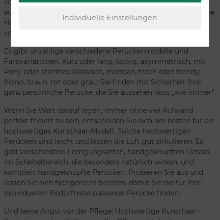
vor oder gleich zu Beginn der Chemotherapie eine Perücke
aussuchen. Denn dann können Sie vor allem auch Ihre eigene
Haarfarbe mit der Ihrer Wunschperücke am besten
vergleichen.
Es gibt unzählige verschiedene Perückenmodelle und
Farbvariationen. Kurz oder lang, lockig, asymmetrisch, mit
Pony oder stirnfrei; klassisch, mondän, frech oder trendy;
blond, braun, rot oder grau: Sie finden mit Sicherheit Ihre
ganz persönliche Perücke, die Sie aussehen lässt „wie immer“.
Wenn Sie Wert darauf legen, immer ohne viel Aufwand
perfekt frisiert zu sein, entscheiden Sie sich am besten für ein
hochwertiges Kunsthaar-Modell. Solche hochwertigen
Perücken sind leicht und lassen die Luft gut zirkulieren. Es
gibt verschiedene Fertigungsarten, handgeknüpften Details
im Scheitelbereich, die besonders natürlich wirken, und
komplett handgeknüpfte Perücken. Probieren Sie aus und
lassen Sie sich fachgerecht beraten, damit Sie die für Ihre
individuellen Bedürfnisse passende Perücke finden.
Und keine Angst vor der Pflege: Hochwertige Kunsthaar-