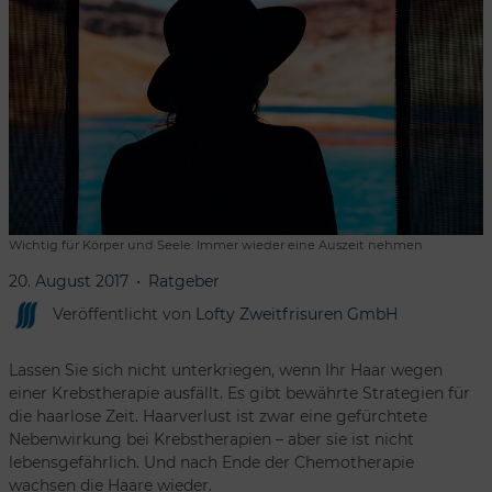
Wichtig für Körper und Seele: Immer wieder eine Auszeit nehmen
20. August 2017
Ratgeber
Veröffentlicht von
Lofty Zweitfrisuren GmbH
Lassen Sie sich nicht unterkriegen, wenn Ihr Haar wegen
einer Krebstherapie ausfällt. Es gibt bewährte Strategien für
die haarlose Zeit. Haarverlust ist zwar eine gefürchtete
Nebenwirkung bei Krebstherapien – aber sie ist nicht
lebensgefährlich. Und nach Ende der Chemotherapie
wachsen die Haare wieder.