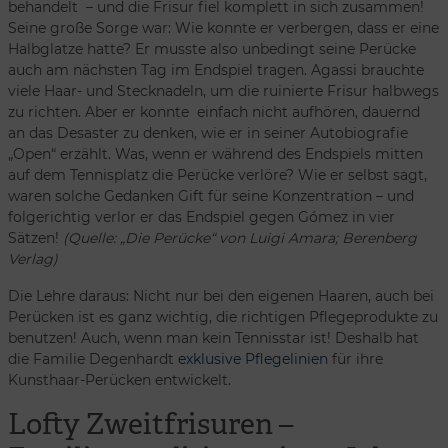
behandelt – und die Frisur fiel komplett in sich zusammen!
Seine große Sorge war: Wie konnte er verbergen, dass er eine
Halbglatze hatte? Er musste also unbedingt seine Perücke
auch am nächsten Tag im Endspiel tragen. Agassi brauchte
viele Haar- und Stecknadeln, um die ruinierte Frisur halbwegs
zu richten. Aber er konnte einfach nicht aufhören, dauernd
an das Desaster zu denken, wie er in seiner Autobiografie
„Open“ erzählt. Was, wenn er während des Endspiels mitten
auf dem Tennisplatz die Perücke verlöre? Wie er selbst sagt,
waren solche Gedanken Gift für seine Konzentration – und
folgerichtig verlor er das Endspiel gegen Gómez in vier
Sätzen!
(Quelle: „Die Perücke“ von Luigi Amara; Berenberg
Verlag)
Die Lehre daraus: Nicht nur bei den eigenen Haaren, auch bei
Perücken ist es ganz wichtig, die richtigen Pflegeprodukte zu
benutzen! Auch, wenn man kein Tennisstar ist! Deshalb hat
die Familie Degenhardt
exklusive Pflegelinien
für ihre
Kunsthaar-Perücken entwickelt.
Lofty Zweitfrisuren –