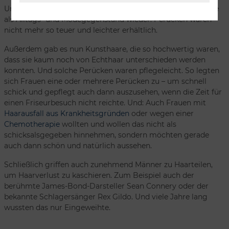
Und dann entdeckten Frauen vor fast 60 Jahren die Perücke
als Alltags- und Modegegenstand wieder. Perücken waren
nicht mehr so teuer und leichter erhältlich.
Außerdem gab es nun Kunsthaare, die so hochwertig waren,
dass sie kaum noch von Echthaar unterschieden werden
konnten. Und solche Perücken waren pflegeleicht. So legten
sich Frauen eine oder mehrere Perücken zu – um schnell
schick und gepflegt auch dann auszusehen, wenn die Zeit für
einen Friseurbesuch nicht reichte. Und: Auch Frauen mit
Haarausfall aus Krankheitsgründen
oder wegen einer
Chemotherapie
wollten und wollen das nicht als
schicksalsgegeben hinnehmen, sondern möchten gerade
auch dann schön und natürlich aussehen.
Schließlich griffen auch zunehmend Männer zu Haarteilen,
um Haarverlust zu kaschieren. Zum Beispiel auch der
berühmte James-Bond-Darsteller Sean Connery oder der
bekannte Schlagersänger Rex Gildo. Und viele Jahre lang
wussten das nur Eingeweihte.