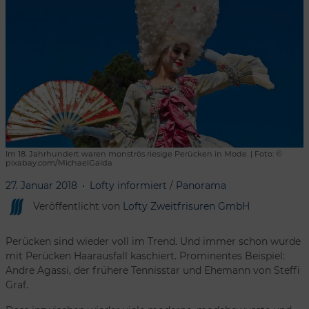
Im 18. Jahrhundert waren monströs riesige Perücken in Mode. | Foto: ©
pixabay.com/MichaelGaida
27. Januar 2018
Lofty informiert
/
Panorama
Veröffentlicht von
Lofty Zweitfrisuren GmbH
Perücken sind wieder voll im Trend. Und immer schon wurde
mit Perücken Haarausfall kaschiert. Prominentes Beispiel:
Andre Agassi, der frühere Tennisstar und Ehemann von Steffi
Graf.