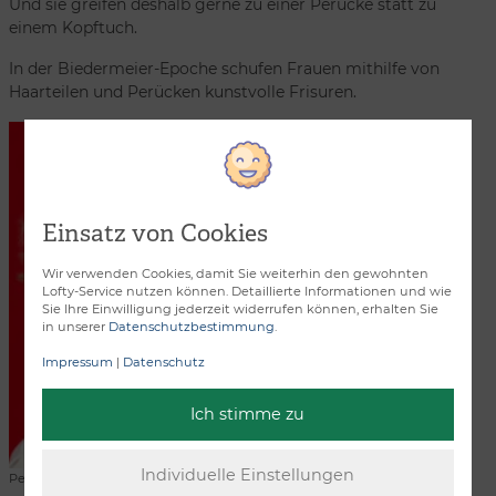
Und sie greifen deshalb gerne zu einer Perücke statt zu
einem Kopftuch.
In der Biedermeier-Epoche schufen Frauen mithilfe von
Haarteilen und Perücken kunstvolle Frisuren.
Einsatz von Cookies
Wir verwenden Cookies, damit Sie weiterhin den gewohnten
Lofty-Service nutzen können. Detaillierte Informationen und wie
Sie Ihre Einwilligung jederzeit widerrufen können, erhalten Sie
in unserer
Datenschutzbestimmung
.
Impressum
|
Datenschutz
Ich stimme zu
Perücke Lotta von trendhair